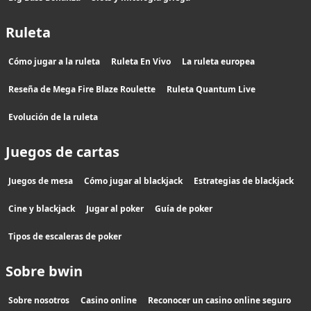
Ruleta
Cómo jugar a la ruleta
Ruleta En Vivo
La ruleta europea
Reseña de Mega Fire Blaze Roulette
Ruleta Quantum Live
Evolución de la ruleta
Juegos de cartas
Juegos de mesa
Cómo jugar al blackjack
Estrategias de blackjack
Cine y blackjack
Jugar al poker
Guía de poker
Tipos de escaleras de poker
Sobre bwin
Sobre nosotros
Casino online
Reconocer un casino online seguro