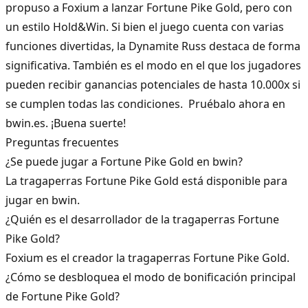
propuso a Foxium a lanzar Fortune Pike Gold, pero con
un estilo Hold&Win. Si bien el juego cuenta con varias
funciones divertidas, la Dynamite Russ destaca de forma
significativa. También es el modo en el que los jugadores
pueden recibir ganancias potenciales de hasta 10.000x si
se cumplen todas las condiciones. Pruébalo ahora en
bwin.es
. ¡Buena suerte!
Preguntas frecuentes
¿Se puede jugar a Fortune Pike Gold en bwin?
La tragaperras Fortune Pike Gold está disponible para
jugar en bwin.
¿Quién es el desarrollador de la tragaperras Fortune
Pike Gold?
Foxium es el creador la tragaperras Fortune Pike Gold.
¿Cómo se desbloquea el modo de bonificación principal
de Fortune Pike Gold?