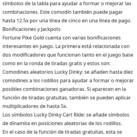
símbolos de la tabla para ayudar a formar o mejorar las
combinaciones. Este comodín también puede pagar
hasta 12.5x por una línea de cinco en una línea de pago.
Bonificaciones y Jackpots
Fortune Pike Gold cuenta con varias bonificaciones
interesantes en juego. La primera está relacionada con
dos modificadores que funcionan tanto en el juego base
como en la ronda de tiradas gratis y estos son:
Comodines aleatorios Lucky Dinky: se añaden hasta diez
comodines a los rodillos para ayudar a formar o mejorar
posibles combinaciones ganadoras. Si aparecen en la
función de tiradas gratuitas, también se pueden aplicar
multiplicadores de hasta 5x.
Los símbolos Lucky Dinky Cart Ride: se añade símbolos
de dinamita en posiciones aleatorias de los rodillos.
En el caso de la función de tiradas gratuitas, esta se