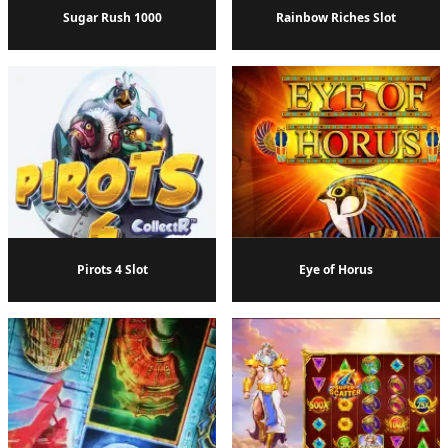
Sugar Rush 1000
Rainbow Riches Slot
Pirots 4 Slot
Eye of Horus