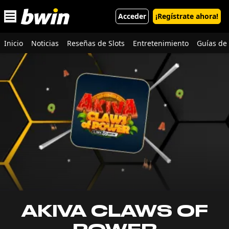
Open main menu
Acceder
¡Regístrate ahora!
Inicio
Noticias
Reseñas de Slots
Entretenimiento
Guías de 
AKIVA CLAWS OF