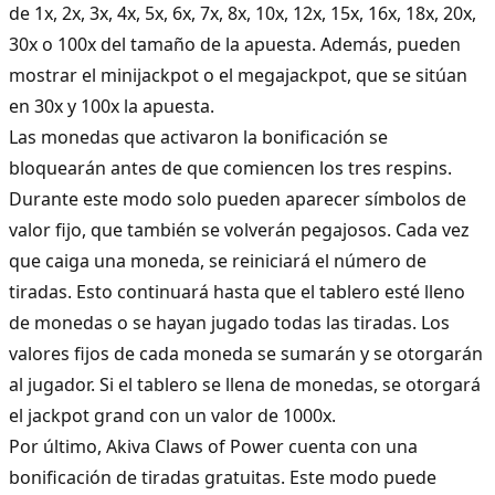
de 1x, 2x, 3x, 4x, 5x, 6x, 7x, 8x, 10x, 12x, 15x, 16x, 18x, 20x,
30x o 100x del tamaño de la apuesta. Además, pueden
mostrar el minijackpot o el megajackpot, que se sitúan
en 30x y 100x la apuesta.
Las monedas que activaron la bonificación se
bloquearán antes de que comiencen los tres respins.
Durante este modo solo pueden aparecer símbolos de
valor fijo, que también se volverán pegajosos. Cada vez
que caiga una moneda, se reiniciará el número de
tiradas. Esto continuará hasta que el tablero esté lleno
de monedas o se hayan jugado todas las tiradas. Los
valores fijos de cada moneda se sumarán y se otorgarán
al jugador. Si el tablero se llena de monedas, se otorgará
el jackpot grand con un valor de 1000x.
Por último, Akiva Claws of Power cuenta con una
bonificación de tiradas gratuitas. Este modo puede