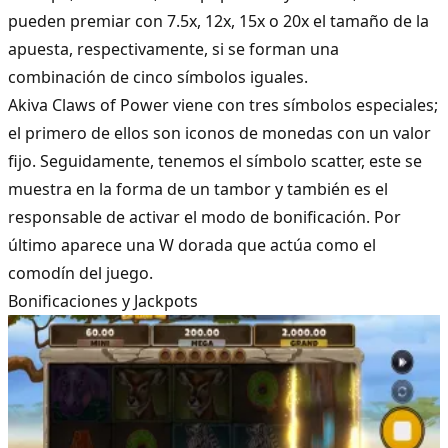
pueden premiar con 7.5x, 12x, 15x o 20x el tamaño de la
apuesta, respectivamente, si se forman una
combinación de cinco símbolos iguales.
Akiva Claws of Power viene con tres símbolos especiales;
el primero de ellos son iconos de monedas con un valor
fijo. Seguidamente, tenemos el símbolo scatter, este se
muestra en la forma de un tambor y también es el
responsable de activar el modo de bonificación. Por
último aparece una W dorada que actúa como el
comodín del juego.
Bonificaciones y Jackpots