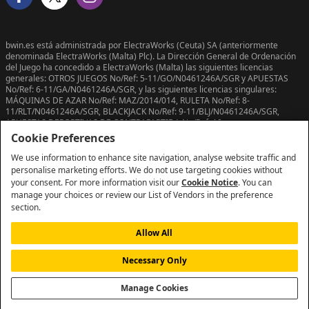
bwin.es está administrada por ElectraWorks (Ceuta) SA (anteriormente
denominada ElectraWorks (Malta) Plc). La Dirección General de Ordenación
del Juego ha concedido a ElectraWorks (Malta) las siguientes licencias
generales: OTROS JUEGOS No/Ref: 5-11/GO/N0461246A/SGR y APUESTAS
No/Ref: 6-11/GA/N0461246A/SGR, y las siguientes licencias singulares:
MÁQUINAS DE AZAR No/Ref: MAZ/2014/014, RULETA No/Ref: 8-
11/RLT/N0461246A/SGR, BLACKJACK No/Ref: 9-11/BLJ/N0461246A/SGR,
APUESTAS DEPORTIVAS DE CONTRAPARTIDA No/Ref: 10-
11/ADC/N0461246A/SGR y PÓQUER No/Ref: 11-11/POQ/N0461246A/SGR.
Cookie Preferences
We use information to enhance site navigation, analyse website traffic and
personalise marketing efforts. We do not use targeting cookies without
your consent. For more information visit our
Cookie Notice
. You can
manage your choices or review our List of Vendors in the preference
section.
Allow All
Necessary Only
Copyright © 2026
Manage Cookies