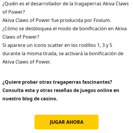
¿Quién es el desarrollador de la tragaperras Akiva Claws
of Power?
Akiva Claws of Power fue producida por Foxium.
¿Cómo se desbloquea el modo de bonificación en Akiva
Claws of Power?
Si aparece un icono scatter en los rodillos 1, 3 y 5
durante la misma tirada, se activará la bonificación de
Akiva Claws of Power.
¿Quiere probar otras tragaperras fascinantes?
Consulta esta y otras reseñas de
juegos online
en
nuestro blog de casino.
JUGAR AHORA