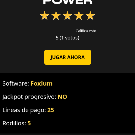
POWER
★
★
★
★
★
Califica esto
5 (1 votos)
JUGAR AHORA
Software:
Foxium
Jackpot progresivo:
NO
Líneas de pago:
25
Rodillos:
5