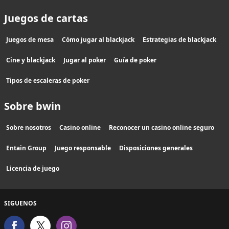
Juegos de cartas
Juegos de mesa
Cómo jugar al blackjack
Estrategias de blackjack
Cine y blackjack
Jugar al poker
Guía de poker
Tipos de escaleras de poker
Sobre bwin
Sobre nosotros
Casino online
Reconocer un casino online seguro
Entain Group
Juego responsable
Disposiciones generales
Licencia de juego
SIGUENOS