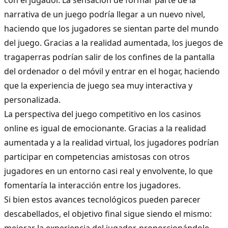
narrativa de un juego podría llegar a un nuevo nivel,
haciendo que los jugadores se sientan parte del mundo
del juego. Gracias a la realidad aumentada, los juegos de
tragaperras podrían salir de los confines de la pantalla
del ordenador o del móvil y entrar en el hogar, haciendo
que la experiencia de juego sea muy interactiva y
personalizada.
La perspectiva del juego competitivo en los casinos
online es igual de emocionante. Gracias a la realidad
aumentada y a la realidad virtual, los jugadores podrían
participar en competencias amistosas con otros
jugadores en un entorno casi real y envolvente, lo que
fomentaría la interacción entre los jugadores.
Si bien estos avances tecnológicos pueden parecer
descabellados, el objetivo final sigue siendo el mismo:
mejorar la experiencia del jugador, proporcionándole