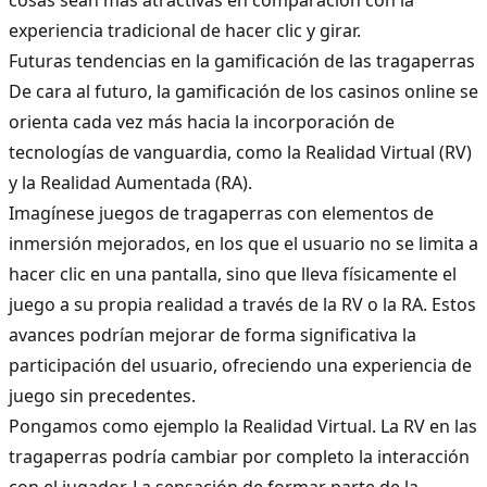
experiencia tradicional de hacer clic y girar.
Futuras tendencias en la gamificación de las tragaperras
De cara al futuro, la gamificación de los casinos online se
orienta cada vez más hacia la incorporación de
tecnologías de vanguardia, como la Realidad Virtual (RV)
y la Realidad Aumentada (RA).
Imagínese juegos de tragaperras con elementos de
inmersión mejorados, en los que el usuario no se limita a
hacer clic en una pantalla, sino que lleva físicamente el
juego a su propia realidad a través de la RV o la RA. Estos
avances podrían mejorar de forma significativa la
participación del usuario, ofreciendo una experiencia de
juego sin precedentes.
Pongamos como ejemplo la Realidad Virtual. La RV en las
tragaperras podría cambiar por completo la interacción
con el jugador. La sensación de formar parte de la