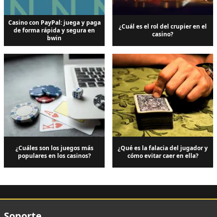
Casino con PayPal: juega y paga
¿Cuál es el rol del crupier en el
de forma rápida y segura en
casino?
bwin
¿Cuáles son los juegos más
¿Qué es la falacia del jugador y
populares en los casinos?
cómo evitar caer en ella?
Soporte