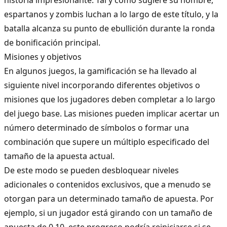
espartanos y zombis luchan a lo largo de este título, y la
batalla alcanza su punto de ebullición durante la ronda
de bonificación principal.
Misiones y objetivos
En algunos juegos, la gamificación se ha llevado al
siguiente nivel incorporando diferentes objetivos o
misiones que los jugadores deben completar a lo largo
del juego base. Las misiones pueden implicar acertar un
número determinado de símbolos o formar una
combinación que supere un múltiplo especificado del
tamaño de la apuesta actual.
De este modo se pueden desbloquear niveles
adicionales o contenidos exclusivos, que a menudo se
otorgan para un determinado tamaño de apuesta. Por
ejemplo, si un jugador está girando con un tamaño de
apuesta de 0.10, este progreso podría reiniciarse si se