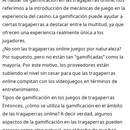
referimos a la introducción de mecánicas de juego en la
experiencia del casino. La gamificación puede ayudar a
ciertas tragaperras a destacar entre la multitud, ya que
ofrecen una experiencia realmente única a los
jugadores.
¿No son las tragaperras online juegos por naturaleza?
Por supuesto, pero no están tan “gamificadas” como la
mayoría. Por este motivo, los proveedores están
subiendo el nivel sin cesar para que las tragaperras
online compitan con los videojuegos en términos de
entretenimiento.
Tipos de gamificación en los juegos de tragaperras
Entonces, ¿cómo se utiliza la gamificación en el ámbito
de las tragaperras online? A decir verdad, algunos
aspectos de la gamificación en las tragaperras pueden
parecer como algo natural, por el hecho de que han