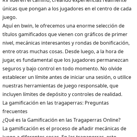
únicas que pongan a los jugadores en el centro de cada
juego.
Aquí en bwin, le ofrecemos una enorme selección de
títulos gamificados que vienen con gráficos de primer
nivel, mecánicas interesantes y rondas de bonificación,
entre otras muchas cosas. Desde luego, a la hora de
jugar, es fundamental que los jugadores permanezcan
seguros y bajo control en todo momento. No olvide
establecer un límite antes de iniciar una sesión, o utilice
nuestras herramientas de juego responsable, que
incluyen límites de depósito y controles de realidad.
La gamificación en las tragaperras: Preguntas
frecuentes
¿Qué es la Gamificación en las Tragaperras Online?
La gamificación es el proceso de añadir mecánicas de
juego a diferentes cosas. En las tragaperras, esto