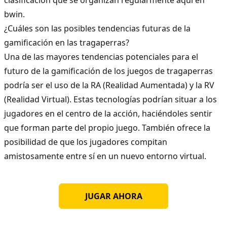
bwin.
¿Cuáles son las posibles tendencias futuras de la
gamificación en las tragaperras?
Una de las mayores tendencias potenciales para el
futuro de la gamificación de los juegos de tragaperras
podría ser el uso de la RA (Realidad Aumentada) y la RV
(Realidad Virtual). Estas tecnologías podrían situar a los
jugadores en el centro de la acción, haciéndoles sentir
que forman parte del propio juego. También ofrece la
posibilidad de que los jugadores compitan
amistosamente entre sí en un nuevo entorno virtual.
JUGAR AHORA