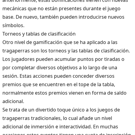
mecánicas que no están presentes durante el juego
base. De nuevo, también pueden introducirse nuevos
símbolos.
Torneos y tablas de clasificación
Otro nivel de gamificación que se ha aplicado a las
tragaperras son los torneos y las tablas de clasificación.
Los jugadores pueden acumular puntos por tiradas o
por completar diversos objetivos a lo largo de una
sesión. Estas acciones pueden conceder diversos
premios que se encuentren en el tope de la tabla,
normalmente estos premios vienen en forma de saldo
adicional.
Se trata de un divertido toque único a los juegos de
tragaperras tradicionales, lo cual añade un nivel
adicional de inmersión e interactividad. En muchas
ocasiones estos eventos tienen una cuota de inscripción,