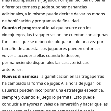
diferentes torneos puede suponer ganancias
adicionales, y lo mismo puede decirse de varios modos
de bonificación y programas de fidelidad.
Guarda el progreso
: al igual que ocurre con los
videojuegos, las tragaperras online cuentan con algunas
funciones que se deben desbloquear solo una vez por
tamaño de apuesta. Los jugadores pueden entonces
volver a acceder a ellas cuando lo deseen,
permaneciendo disponibles las características
anteriores.
Nuevas dinámicas
: la gamificación en las tragaperras
ha cambiado la forma de jugar. A la hora de jugar, los
usuarios pueden incorporar una estrategia específica,
siempre y cuando el juego lo permita. Esto puede
conducir a mayores niveles de inmersión y hacer que las
cosas sean más atractivas en comparación con la