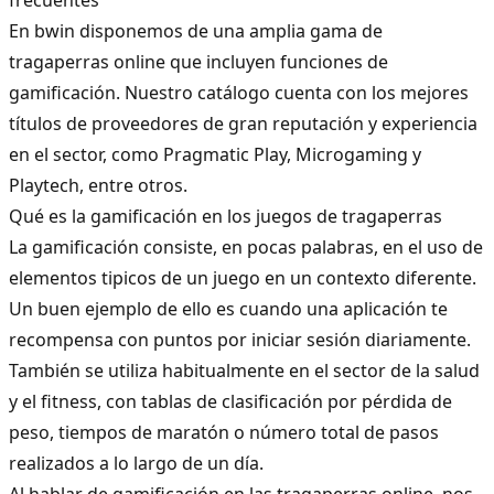
En
bwin
disponemos de una amplia gama de
tragaperras online
que incluyen funciones de
gamificación. Nuestro catálogo cuenta con los mejores
títulos de proveedores de gran reputación y experiencia
en el sector, como
Pragmatic Play
,
Microgaming
y
Playtech
, entre otros.
Qué es la gamificación en los juegos de tragaperras
La gamificación consiste, en pocas palabras, en el uso de
elementos tipicos de un juego en un contexto diferente.
Un buen ejemplo de ello es cuando una aplicación te
recompensa con puntos por iniciar sesión diariamente.
También se utiliza habitualmente en el sector de la salud
y el fitness, con tablas de clasificación por pérdida de
peso, tiempos de maratón o número total de pasos
realizados a lo largo de un día.
Al hablar de gamificación en las tragaperras online, nos