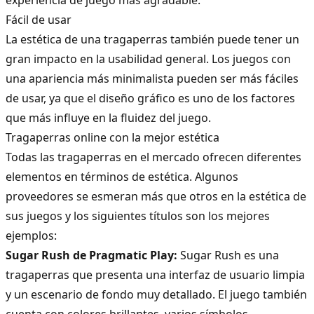
Fácil de usar
La estética de una tragaperras también puede tener un
gran impacto en la usabilidad general. Los juegos con
una apariencia más minimalista pueden ser más fáciles
de usar, ya que el diseño gráfico es uno de los factores
que más influye en la fluidez del juego.
Tragaperras online con la mejor estética
Todas las tragaperras en el mercado ofrecen diferentes
elementos en términos de estética. Algunos
proveedores se esmeran más que otros en la estética de
sus juegos y los siguientes títulos son los mejores
ejemplos:
Sugar Rush de
Pragmatic Play
:
Sugar Rush es una
tragaperras que presenta una interfaz de usuario limpia
y un escenario de fondo muy detallado. El juego también
cuenta con colores brillantes, varios símbolos