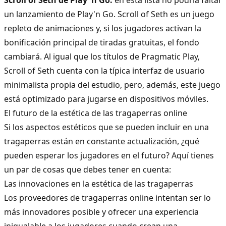
un lanzamiento de Play'n Go. Scroll of Seth es un juego
repleto de animaciones y, si los jugadores activan la
bonificación principal de tiradas gratuitas, el fondo
cambiará. Al igual que los títulos de Pragmatic Play,
Scroll of Seth cuenta con la típica interfaz de usuario
minimalista propia del estudio, pero, además, este juego
está optimizado para jugarse en dispositivos móviles.
El futuro de la estética de las tragaperras online
Si los aspectos estéticos que se pueden incluir en una
tragaperras están en constante actualización, ¿qué
pueden esperar los jugadores en el futuro? Aquí tienes
un par de cosas que debes tener en cuenta:
Las innovaciones en la estética de las tragaperras
Los proveedores de tragaperras online intentan ser lo
más innovadores posible y ofrecer una experiencia
inigualable a los jugadores cuando crean una