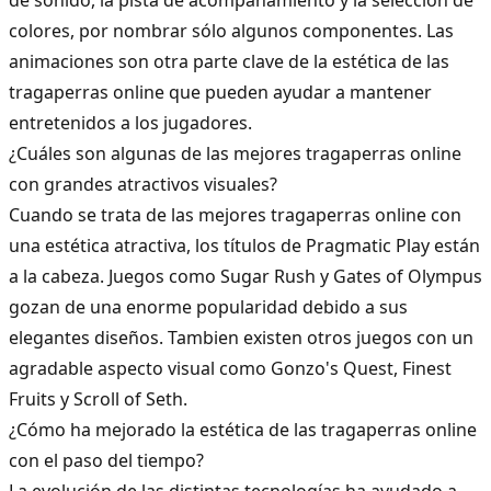
colores, por nombrar sólo algunos componentes. Las
animaciones son otra parte clave de la estética de las
tragaperras online que pueden ayudar a mantener
entretenidos a los jugadores.
¿Cuáles son algunas de las mejores tragaperras online
con grandes atractivos visuales?
Cuando se trata de las mejores tragaperras online con
una estética atractiva, los títulos de Pragmatic Play están
a la cabeza. Juegos como Sugar Rush y Gates of Olympus
gozan de una enorme popularidad debido a sus
elegantes diseños. Tambien existen otros juegos con un
agradable aspecto visual como Gonzo's Quest, Finest
Fruits y Scroll of Seth.
¿Cómo ha mejorado la estética de las tragaperras online
con el paso del tiempo?
La evolución de las distintas tecnologías ha ayudado a