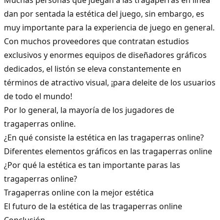
dan por sentada la estética del juego, sin embargo, es
muy importante para la experiencia de juego en general.
Con muchos proveedores que contratan estudios
exclusivos y enormes equipos de diseñadores gráficos
dedicados, el listón se eleva constantemente en
términos de atractivo visual, ¡para deleite de los usuarios
de todo el mundo!
Por lo general, la mayoría de los jugadores de
tragaperras online.
¿En qué consiste la estética en las tragaperras online?
Diferentes elementos gráficos en las tragaperras online
¿Por qué la estética es tan importante paras las
tragaperras online?
Tragaperras online con la mejor estética
El futuro de la estética de las tragaperras online
Conclusión