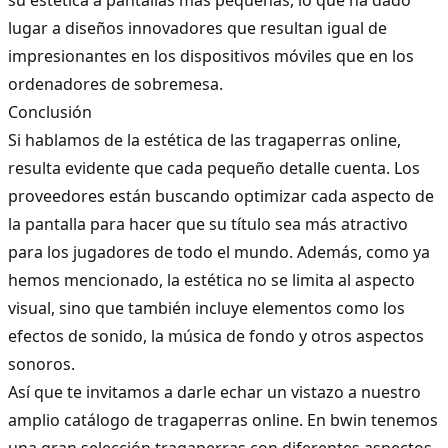
lugar a diseños innovadores que resultan igual de
impresionantes en los dispositivos móviles que en los
ordenadores de sobremesa.
Conclusión
Si hablamos de la estética de las
tragaperras online
,
resulta evidente que cada pequeño detalle cuenta. Los
proveedores están buscando optimizar cada aspecto de
la pantalla para hacer que su título sea más atractivo
para los jugadores de todo el mundo. Además, como ya
hemos mencionado, la estética no se limita al aspecto
visual, sino que también incluye elementos como los
efectos de sonido, la música de fondo y otros aspectos
sonoros.
Así que te invitamos a darle echar un vistazo a nuestro
amplio catálogo de tragaperras online. En bwin tenemos
una gran selección tragaperras con diferentes aspectos