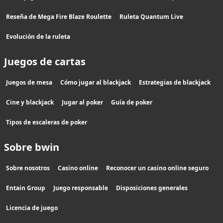
Reseña de Mega Fire Blaze Roulette
Ruleta Quantum Live
Evolución de la ruleta
Juegos de cartas
Juegos de mesa
Cómo jugar al blackjack
Estrategias de blackjack
Cine y blackjack
Jugar al poker
Guía de poker
Tipos de escaleras de poker
Sobre bwin
Sobre nosotros
Casino online
Reconocer un casino online seguro
Entain Group
Juego responsable
Disposiciones generales
Licencia de juego