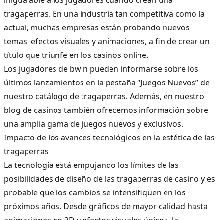
tragaperras. En una industria tan competitiva como la
actual, muchas empresas están probando nuevos
temas, efectos visuales y animaciones, a fin de crear un
título que triunfe en los casinos online.
Los jugadores de
bwin
pueden informarse sobre los
últimos lanzamientos en la pestaña “Juegos Nuevos” de
nuestro catálogo de tragaperras. Además, en nuestro
blog de casinos también ofrecemos información sobre
una amplia gama de juegos nuevos y exclusivos.
Impacto de los avances tecnológicos en la estética de las
tragaperras
La tecnología está empujando los límites de las
posibilidades de diseño de las tragaperras de casino y es
probable que los cambios se intensifiquen en los
próximos años. Desde gráficos de mayor calidad hasta
animaciones en
3D
y efectos visuales únicos, la