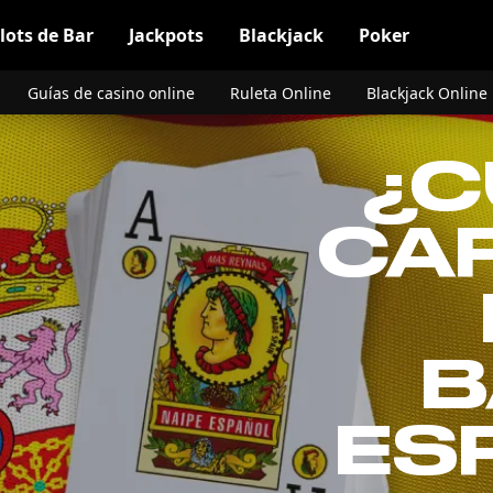
lots de Bar
Jackpots
Blackjack
Poker
Guías de casino online
Ruleta Online
Blackjack Online
¿C
CA
B
ES