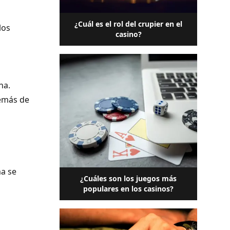
¿Cuál es el rol del crupier en el
los
casino?
na.
demás de
ma se
¿Cuáles son los juegos más
populares en los casinos?