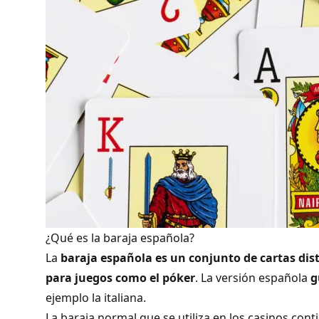
¿Qué es la baraja española?
La
baraja española es un conjunto de cartas dist
para juegos como el póker
. La versión española
g
ejemplo la italiana.
La baraja normal que se utiliza en los casinos conti