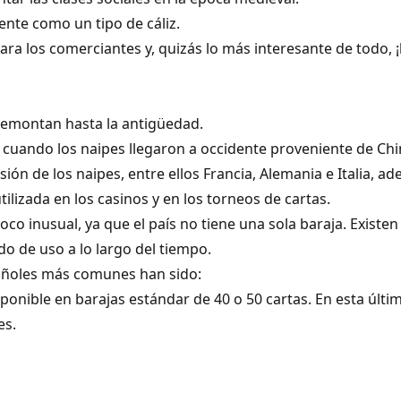
ente como un tipo de cáliz.
ara los comerciantes y, quizás lo más interesante de todo, ¡
 remontan hasta la antigüedad.
ló cuando los naipes llegaron a occidente proveniente de Chi
ión de los naipes, entre ellos Francia, Alemania e Italia, a
ilizada en los casinos y en los torneos de cartas.
co inusual, ya que el país no tiene una sola baraja. Existen
do de uso a lo largo del tiempo.
pañoles más comunes han sido:
ponible en barajas estándar de 40 o 50 cartas. En esta últi
es.