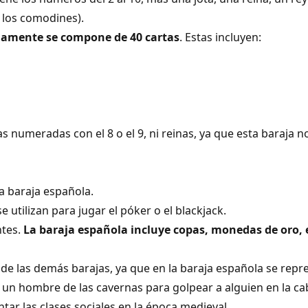
r los comodines).
lamente se compone de 40 cartas
. Estas incluyen:
s numeradas con el 8 o el 9, ni reinas, ya que esta baraja n
la baraja española.
 utilizan para jugar el póker o el blackjack.
ntes.
La baraja española incluye copas, monedas de oro,
s de las demás barajas, ya que en la baraja española se rep
un hombre de las cavernas para golpear a alguien en la ca
ar las clases sociales en la época medieval.