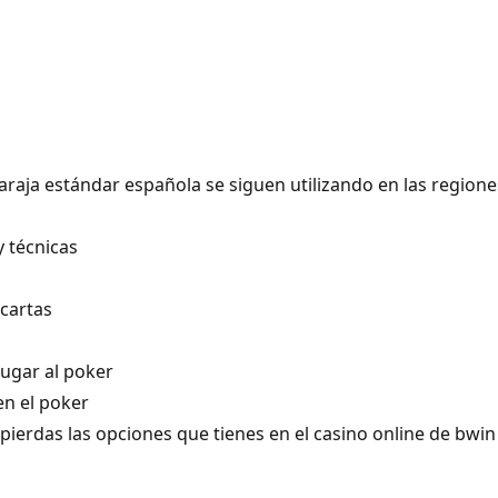
baraja estándar española se siguen utilizando en las regione
y técnicas
 cartas
ugar al poker
en el poker
 pierdas las opciones que tienes en el
casino online de bwin