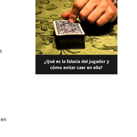
s
¿Qué es la falacia del jugador y
cómo evitar caer en ella?
 en