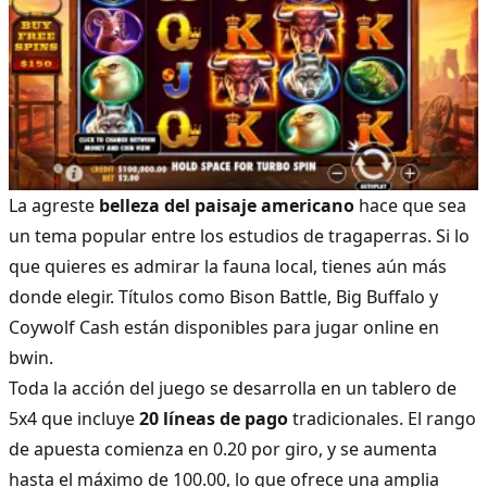
La agreste
belleza del paisaje americano
hace que sea
un tema popular entre los estudios de tragaperras. Si lo
que quieres es admirar la fauna local, tienes aún más
donde elegir. Títulos como Bison Battle,
Big Buffalo
y
Coywolf Cash
están disponibles para
jugar online en
bwin
.
Toda la acción del juego se desarrolla en un tablero de
5x4 que incluye
20 líneas de pago
tradicionales. El rango
de apuesta comienza en 0.20 por giro, y se aumenta
hasta el máximo de 100.00, lo que ofrece una amplia