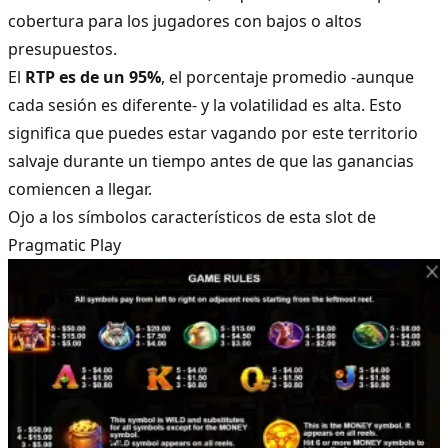
cobertura para los jugadores con bajos o altos
presupuestos.
El
RTP es de un 95%
, el porcentaje promedio -aunque
cada sesión es diferente- y la volatilidad es alta. Esto
significa que puedes estar vagando por este territorio
salvaje durante un tiempo antes de que las ganancias
comiencen a llegar.
Ojo a los símbolos característicos de esta slot de
Pragmatic Play