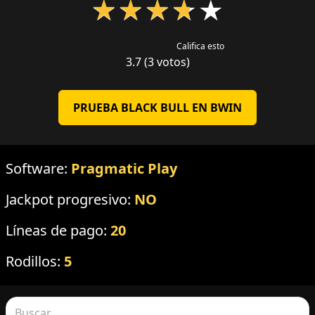
★
★
★
★
★
Califica esto
3.7 (3 votos)
PRUEBA BLACK BULL EN BWIN
Software:
Pragmatic Play
Jackpot progresivo:
NO
Líneas de pago:
20
Rodillos:
5