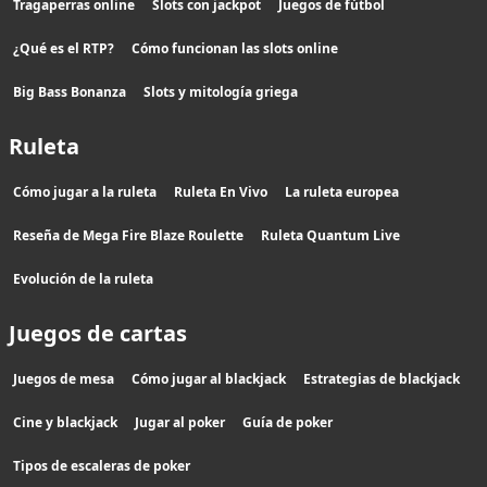
Tragaperras online
Slots con jackpot
Juegos de fútbol
¿Qué es el RTP?
Cómo funcionan las slots online
Big Bass Bonanza
Slots y mitología griega
Ruleta
Cómo jugar a la ruleta
Ruleta En Vivo
La ruleta europea
Reseña de Mega Fire Blaze Roulette
Ruleta Quantum Live
Evolución de la ruleta
Juegos de cartas
Juegos de mesa
Cómo jugar al blackjack
Estrategias de blackjack
Cine y blackjack
Jugar al poker
Guía de poker
Tipos de escaleras de poker