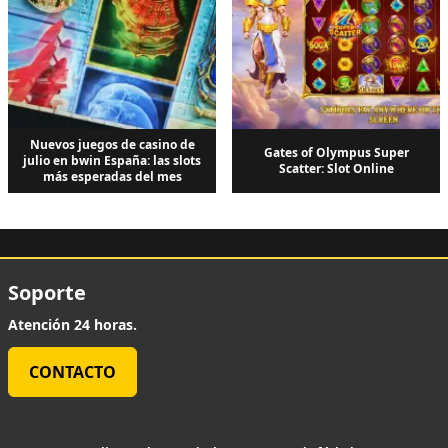
Nuevos juegos de casino de
Gates of Olympus Super
julio en bwin España: las slots
Scatter: Slot Online
más esperadas del mes
Soporte
Atención 24 horas.
CONTACTO