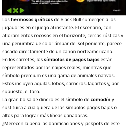
Los
hermosos gráficos
de Black Bull sumergen a los
jugadores en el juego al instante. El escenario, con
afloramientos rocosos en el horizonte, cercas rústicas y
una penumbra de color ámbar del sol poniente, parece
sacado directamente de un cañón norteamericano.
En los carretes, los
símbolos de pagos bajos
están
representados por los naipes reales, mientras que
símbolo premium es una gama de animales nativos.
Estos incluyen águilas, lobos, carneros, lagartos y, por
supuesto, el toro.
La gran bolsa de dinero es el símbolo de
comodín
y
sustituirá a cualquiera de los símbolos pagos bajos o
altos para lograr más líneas ganadoras.
¿Merecen la pena las bonificaciones y jackpots de este