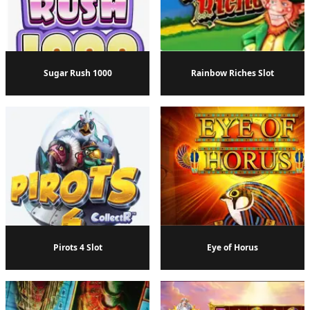
Sugar Rush 1000
Rainbow Riches Slot
Pirots 4 Slot
Eye of Horus