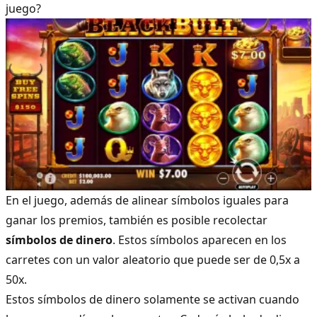
juego?
En el juego, además de alinear símbolos iguales para
ganar los premios, también es posible recolectar
símbolos de dinero
. Estos símbolos aparecen en los
carretes con un valor aleatorio que puede ser de 0,5x a
50x.
Estos símbolos de dinero solamente se activan cuando