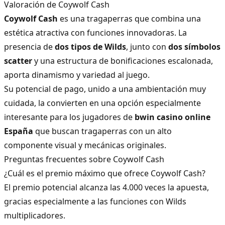
Valoración de Coywolf Cash
Coywolf Cash
es una tragaperras que combina una
estética atractiva con funciones innovadoras. La
presencia de
dos tipos de Wilds
, junto con
dos símbolos
scatter
y una estructura de bonificaciones escalonada,
aporta dinamismo y variedad al juego.
Su potencial de pago, unido a una ambientación muy
cuidada, la convierten en una opción especialmente
interesante para los jugadores de
bwin casino online
España
que buscan tragaperras con un alto
componente visual y mecánicas originales.
Preguntas frecuentes sobre Coywolf Cash
¿Cuál es el premio máximo que ofrece Coywolf Cash?
El premio potencial alcanza las 4.000 veces la apuesta,
gracias especialmente a las funciones con Wilds
multiplicadores.