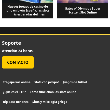
Nuevos juegos de casino de
Gates of Olympus Super
julio en bwin España: las slots
Scatter: Slot Online
más esperadas del mes
Soporte
Atención 24 horas.
CONTACTO
Tragaperras online
Slots con jackpot
Juegos de fútbol
¿Qué es el RTP?
Cómo funcionan las slots online
Big Bass Bonanza
Slots y mitología griega