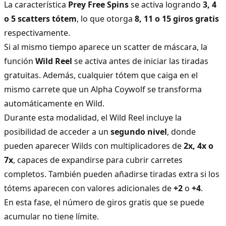
La característica
Prey Free Spins
se activa logrando
3, 4
o 5 scatters tótem
, lo que otorga
8, 11 o 15 giros gratis
respectivamente.
Si al mismo tiempo aparece un scatter de máscara, la
función
Wild Reel
se activa antes de iniciar las tiradas
gratuitas. Además, cualquier tótem que caiga en el
mismo carrete que un Alpha Coywolf se transforma
automáticamente en Wild.
Durante esta modalidad, el Wild Reel incluye la
posibilidad de acceder a un
segundo nivel
, donde
pueden aparecer Wilds con multiplicadores de
2x, 4x o
7x
, capaces de expandirse para cubrir carretes
completos. También pueden añadirse tiradas extra si los
tótems aparecen con valores adicionales de
+2
o
+4
.
En esta fase, el número de giros gratis que se puede
acumular no tiene límite.