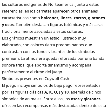
las culturas indígenas de Norteamérica. Junto a estas
referencias, en los carretes aparecen otros animales
característicos como
halcones, linces, zorros, glotones
y osos
. También destacan figuras totémicas y máscaras
tradicionalmente asociadas a estas culturas.
Los gráficos muestran un estilo ilustrado muy
elaborado, con colores tierra predominantes que
contrastan con los tonos vibrantes de los símbolos
premium. La atmósfera queda reforzada por una banda
sonora tribal que aporta dinamismo y acompaña
perfectamente el ritmo del juego.
Símbolos presentes en Coywolf Cash
El juego incluye símbolos de bajo pago representados
por las figuras clásicas
A, K, Q, J y 10
, además de cinco
símbolos de animales. Entre ellos, los
osos y glotones
ofrecen las recompensas más destacadas dentro de esta