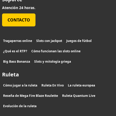
Atención 24 horas.
CONTACTO
Tragaperras online
Slots con jackpot
Juegos de fútbol
¿Qué es el RTP?
Cómo funcionan las slots online
Big Bass Bonanza
Slots y mitología griega
Ruleta
Cómo jugar a la ruleta
Ruleta En Vivo
La ruleta europea
Reseña de Mega Fire Blaze Roulette
Ruleta Quantum Live
Evolución de la ruleta