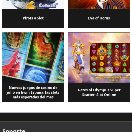
Pirots 4 Slot
Eye of Horus
Nuevos juegos de casino de
Gates of Olympus Super
julio en bwin España: las slots
Scatter: Slot Online
más esperadas del mes
Soporte