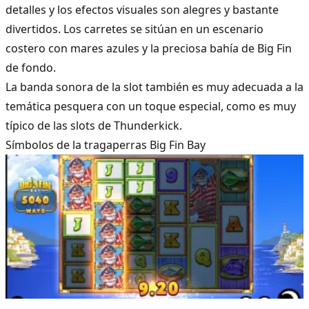
detalles y los efectos visuales son alegres y bastante
divertidos. Los carretes se sitúan en un escenario
costero con mares azules y la preciosa bahía de Big Fin
de fondo.
La banda sonora de la slot también es muy adecuada a la
temática pesquera con un toque especial, como es muy
típico de las slots de Thunderkick.
Símbolos de la tragaperras Big Fin Bay