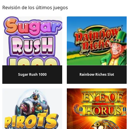
Revisión de los últimos juegos
Sugar Rush 1000
Rainbow Riches Slot