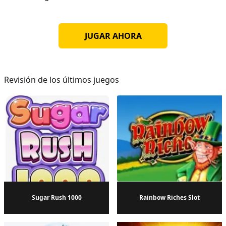
JUGAR AHORA
Revisión de los últimos juegos
Sugar Rush 1000
Rainbow Riches Slot