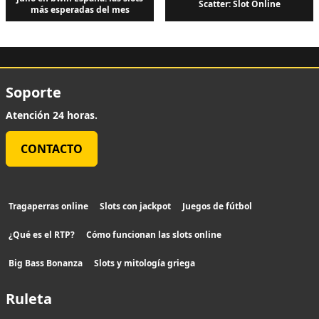
Scatter: Slot Online
más esperadas del mes
Soporte
Atención 24 horas.
CONTACTO
Tragaperras online
Slots con jackpot
Juegos de fútbol
¿Qué es el RTP?
Cómo funcionan las slots online
Big Bass Bonanza
Slots y mitología griega
Ruleta