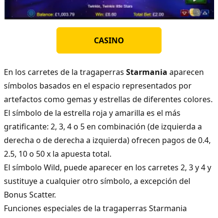
CASINO
En los carretes de la tragaperras
Starmania
aparecen
símbolos basados en el espacio representados por
artefactos como gemas y estrellas de diferentes colores.
El símbolo de la estrella roja y amarilla es el más
gratificante: 2, 3, 4 o 5 en combinación (de izquierda a
derecha o de derecha a izquierda) ofrecen pagos de 0.4,
2.5, 10 o 50 x la apuesta total.
El símbolo Wild, puede aparecer en los carretes 2, 3 y 4 y
sustituye a cualquier otro símbolo, a excepción del
Bonus Scatter.
Funciones especiales de la tragaperras Starmania