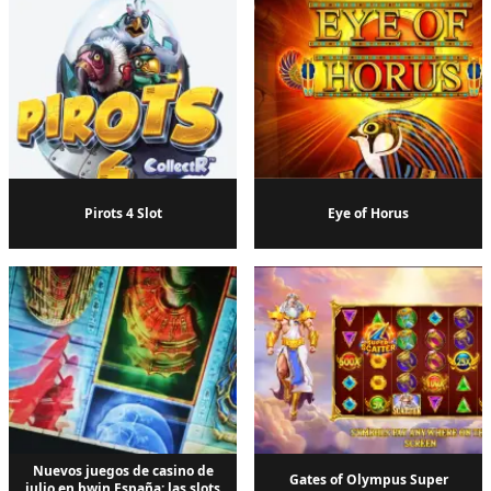
Pirots 4 Slot
Eye of Horus
Nuevos juegos de casino de
Gates of Olympus Super
julio en bwin España: las slots