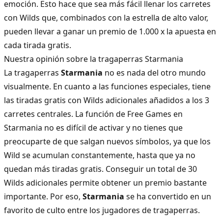
emoción. Esto hace que sea más fácil llenar los carretes
con Wilds que, combinados con la estrella de alto valor,
pueden llevar a ganar un premio de 1.000 x la apuesta en
cada tirada gratis.
Nuestra opinión sobre la tragaperras Starmania
La tragaperras
Starmania
no es nada del otro mundo
visualmente. En cuanto a las funciones especiales, tiene
las tiradas gratis con Wilds adicionales añadidos a los 3
carretes centrales. La función de Free Games en
Starmania no es difícil de activar y no tienes que
preocuparte de que salgan nuevos símbolos, ya que los
Wild se acumulan constantemente, hasta que ya no
quedan más tiradas gratis. Conseguir un total de 30
Wilds adicionales permite obtener un premio bastante
importante. Por eso,
Starmania
se ha convertido en un
favorito de culto entre los jugadores de tragaperras.