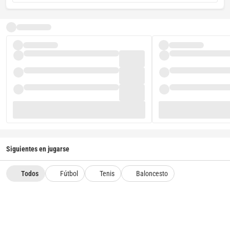
Siguientes en jugarse
Todos
Fútbol
Tenis
Baloncesto