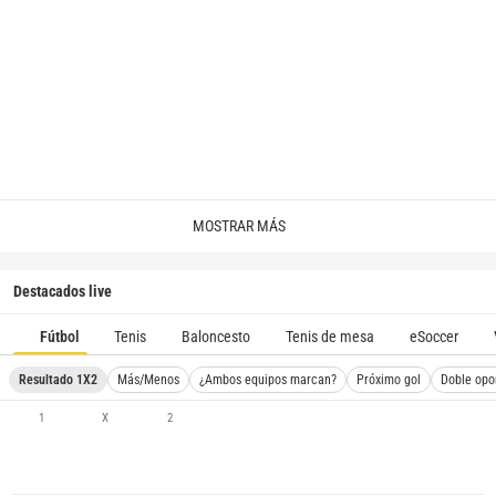
MOSTRAR MÁS
Destacados live
Fútbol
Tenis
Baloncesto
Tenis de mesa
eSoccer
Resultado 1X2
Más/Menos
¿Ambos equipos marcan?
Próximo gol
Doble opo
1
X
2