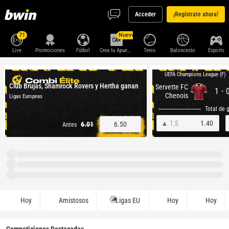
Acceder
¡Regístrate ahora!
71
Nuevo
Live
Promociones
Fútbol
Crea tu Apuesta+
Tenis
Baloncesto
Esports
UEFA Champions League (F)
Club Brujas, Shamrock Rovers y Hertha ganan
Servette FC
-
1
Chenois
Ligas Europeas
Total de 
▲ 1,5
1.40
6.01
6.50
Antes
Hoy
Amistosos
Ligas EU
Hoy
Hoy
Competiciones Destacadas