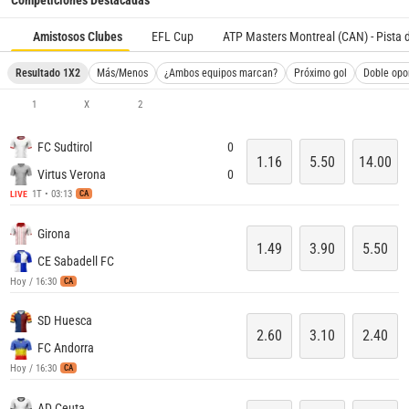
Amistosos Clubes
EFL Cup
ATP Masters Montreal (CAN) - Pista 
Resultado 1X2
Más/Menos
¿Ambos equipos marcan?
Próximo gol
Doble opo
1
X
2
FC Sudtirol
0
1.16
5.50
14.00
Virtus Verona
0
1T • 03:13
LIVE
CA
Girona
1.49
3.90
5.50
CE Sabadell FC
Hoy / 16:30
CA
SD Huesca
2.60
3.10
2.40
FC Andorra
Hoy / 16:30
CA
AD Ceuta