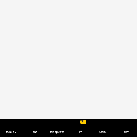
71
Menú A-Z
Talón
Mis apuestas
Live
Casino
Poker