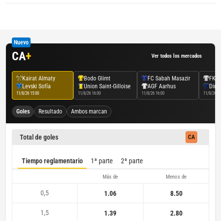
Nuevo
CA
+
Ver todos los mercados
Kairat Almaty
Bodo Glimt
FC Sabah Masazir
FK K
Levski Sofía
Union Saint-Gilloise
AGF Aarhus
Dina
11/8/26 15:00
11/8/26 16:00
11/8/26 16:00
11/8/26 17
Goles
Resultado
Ambos marcan
Total de goles
CA
Tiempo reglamentario
1ª parte
2ª parte
Más de
Menos de
0,5
1.06
8.50
1,5
1.39
2.80