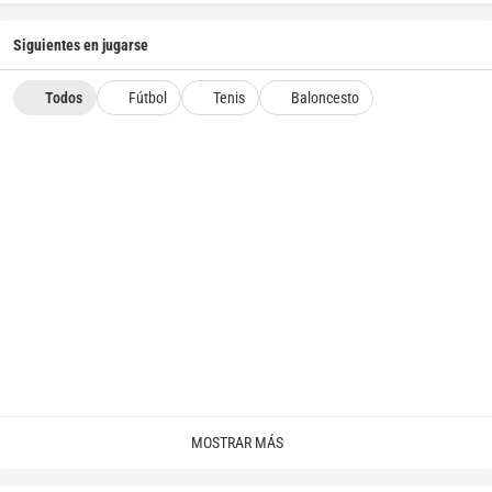
Siguientes en jugarse
Todos
Fútbol
Tenis
Baloncesto
MOSTRAR MÁS