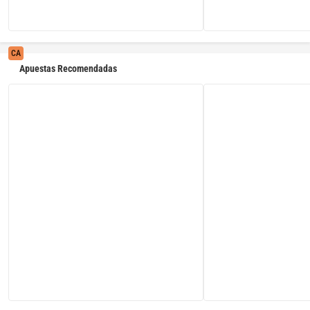
CA
Apuestas Recomendadas