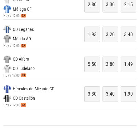
2.80
3.30
2.15
Málaga CF
Hoy / 17:00
CA
CD Leganés
1.93
3.20
3.40
Mérida AD
Hoy / 17:00
CA
CD Alfaro
5.50
3.80
1.49
CD Tudelano
Hoy / 17:00
CA
Hércules de Alicante CF
3.30
3.40
1.90
CD Castellón
Hoy / 17:30
CA