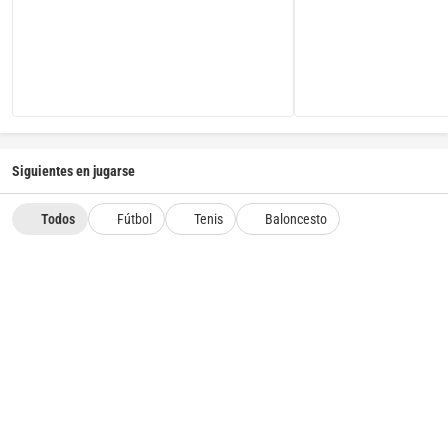
Siguientes en jugarse
Todos
Fútbol
Tenis
Baloncesto