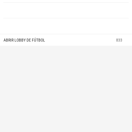
ABRIR LOBBY DE FÚTBOL
833