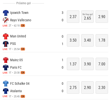
Próximo gol
Ipswich Town
3
No hay gol
2.37
2.90
2.65
Rayo Vallecano
0
2T • 62:10
LIVE
CA
Man United
0
3.50
3.40
1.78
PSG
1
1T • 25:54
LIVE
CA
Mainz 05
1
1.37
3.90
7.00
Paris FC
0
1T • 23:30
LIVE
CA
FC Schalke 04
0
2.75
2.90
2.30
Atalanta
0
1T • 25:45
LIVE
CA