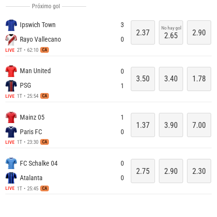
Próximo gol
Ipswich Town
3
No hay gol
2.37
2.90
2.65
Rayo Vallecano
0
2T • 62:10
LIVE
CA
Man United
0
3.50
3.40
1.78
PSG
1
1T • 25:54
LIVE
CA
Mainz 05
1
1.37
3.90
7.00
Paris FC
0
1T • 23:30
LIVE
CA
FC Schalke 04
0
2.75
2.90
2.30
Atalanta
0
1T • 25:45
LIVE
CA