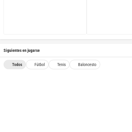
Siguientes en jugarse
Todos
Fútbol
Tenis
Baloncesto