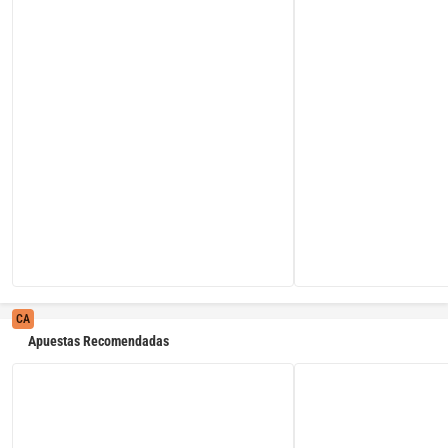
CA
Apuestas Recomendadas