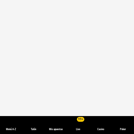
99+
Menú A-Z
Talón
Mis apuestas
Live
Casino
Poker