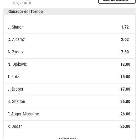
11/7/27 16:00
Ganador del Torneo
J. Sinner
1.72
C. Alcaraz
2.62
A. Zverev
7.50
N. Djokovic
12.00
T. Fritz
15.00
J. Draper
17.00
B. Shelton
26.00
F. Auger-Aliassime
26.00
R. Jodar
26.00
J. Sinner
C. Alcaraz
A. Zverev
N. Djokovic
T. Fritz
J. Draper
B. Shelton
F. Auger-Aliassime
R. Jodar
J. Fonseca
D. Medvedev
J. Mensik
A. Fils
F. Cobolli
H. Rune
L. Musetti
T. Paul
A. Bublik
A. Fery
A. de Minaur
A. Rublev
C. Ruud
F. Tiafoe
H. Hurkacz
J. Lehecka
M. Berrettini
S. Korda
A. Blockx
K. Khachanov
L. Tien
S. Tsitsipas
V. Vacherot
A. Davidovich Fokina
A. Rinderknech
B. Nakashima
C. Norrie
F. Cerundolo
J. Fearnley
L. Darderi
U. Humbert
J.-L. Struff
N. Borges
T. Samuel
T. M. Etcheverry
101.00
101.00
101.00
126.00
126.00
151.00
151.00
151.00
151.00
151.00
151.00
151.00
151.00
201.00
201.00
201.00
251.00
12.00
15.00
17.00
26.00
26.00
26.00
29.00
34.00
41.00
51.00
51.00
51.00
51.00
51.00
67.00
67.00
81.00
81.00
81.00
81.00
81.00
81.00
81.00
81.00
1.72
2.62
7.50