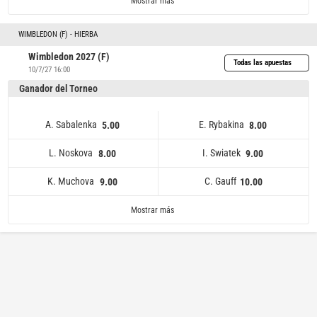
Mostrar más
WIMBLEDON (F) - HIERBA
Wimbledon 2027 (F)
Todas las apuestas
10/7/27 16:00
Ganador del Torneo
A. Sabalenka
E. Rybakina
5.00
8.00
L. Noskova
I. Swiatek
8.00
9.00
K. Muchova
C. Gauff
9.00
10.00
B. Haddad Maia
L. Samsonova
N. Bartunkova
J. Ostapenko
Qinwen Zheng
Ka. Pliskova
M. Andreeva
D. Shnaider
E. Raducanu
A. Sabalenka
Z. Sonmez
M. Sakkari
E. Mertens
K. Muchova
L. Noskova
J. Pegula
M. Joint
J. Paolini
V. Mboko
D. Vekic
N. Osaka
J. Tjen
A. Eala
E. Lys
251.00
151.00
101.00
26.00
201.00
13.00
34.00
101.00
51.00
201.00
17.00
126.00
81.00
151.00
101.00
8.00
67.00
10.00
151.00
151.00
9.00
41.00
5.00
151.00
L.A. Fernandez
E. Alexandrova
M. Chwalinska
D. Yastremska
A. Kalinskaya
M. Bouzkova
Mart. Kostyuk
T. Valentova
A. Potapova
A. Anisimova
B. Krejcikova
E. Navarro
P. Badosa
K. Boulter
E. Svitolina
E. Rybakina
C. Tauson
S. Kartal
B. Bencic
I. Swiatek
C. Gauff
M. Keys
I. Jovic
34.00
201.00
10.00
13.00
101.00
151.00
151.00
67.00
81.00
9.00
51.00
101.00
151.00
101.00
151.00
8.00
41.00
251.00
23.00
151.00
101.00
15.00
151.00
Mostrar más