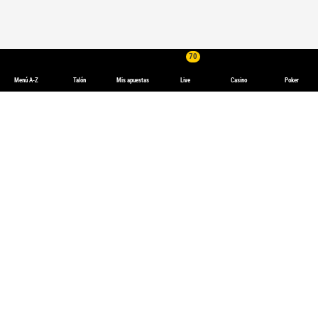
70
Menú A-Z
Talón
Mis apuestas
Live
Casino
Poker
Apuestas de Wimbledon
Apuestas Wimbledon – Cuotas,
favoritos y pronósticos en hierba