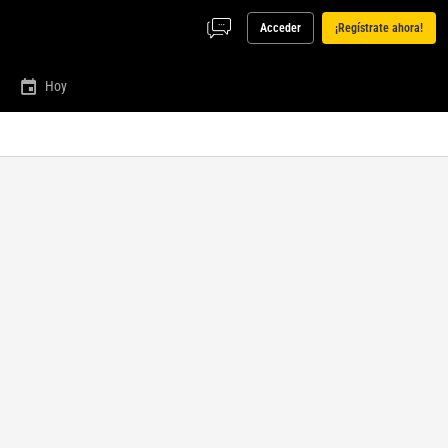
Acceder
¡Regístrate ahora!
Hoy
Medios
Selecciona un evento
Elige
de la
lista de
eventos para
ver los
medios de
visualización.
Talón de
Mis