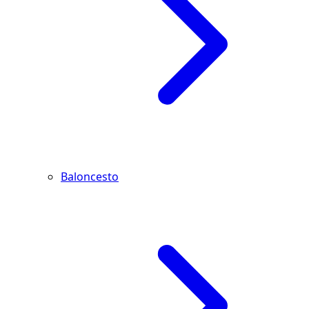
Baloncesto