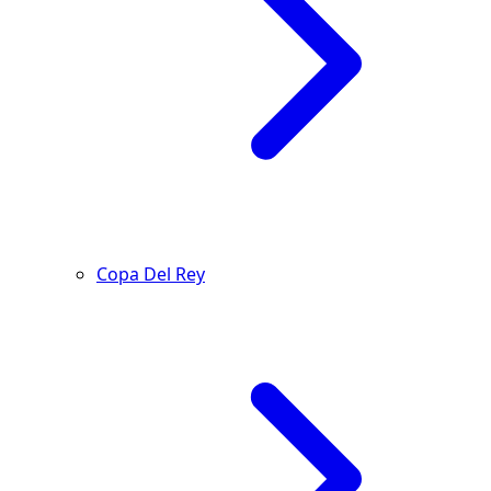
Copa Del Rey