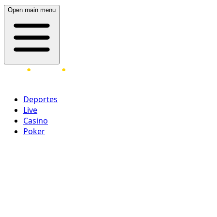
Open main menu
Deportes
Live
Casino
Poker
Acceder
¡Regístrate ahora!