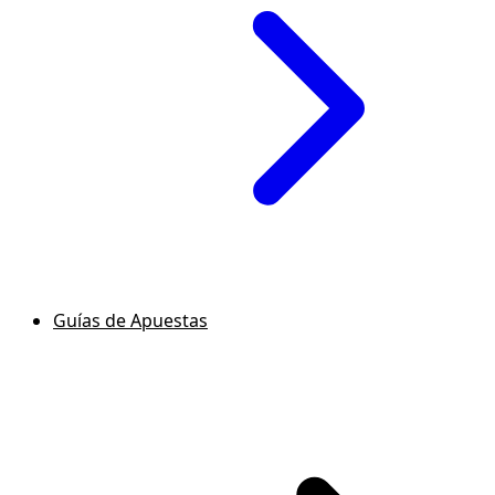
Guías de Apuestas