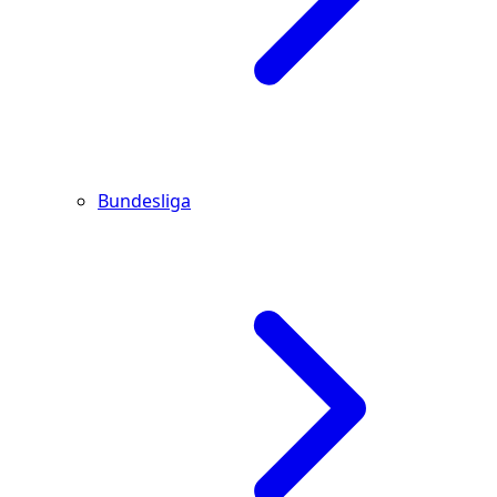
Bundesliga