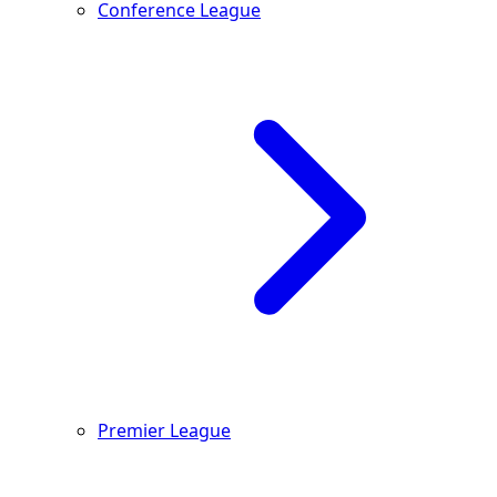
Conference League
Premier League