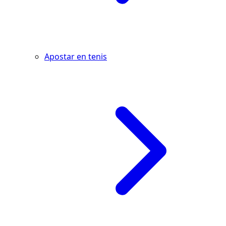
Apostar en tenis