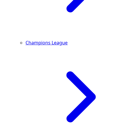
Champions League