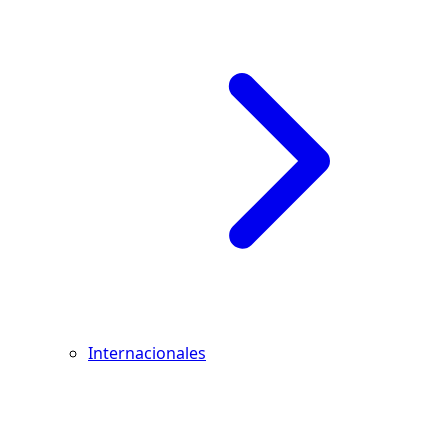
Internacionales