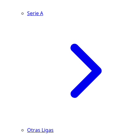
Serie A
Otras Ligas