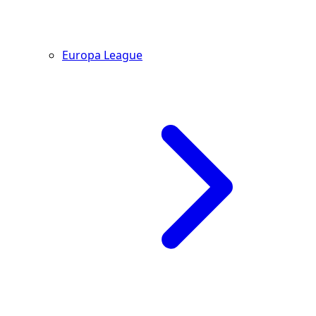
Europa League