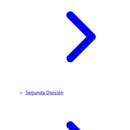
Segunda División