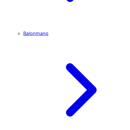
Balonmano