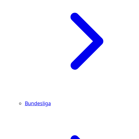
Bundesliga