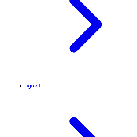
Ligue 1