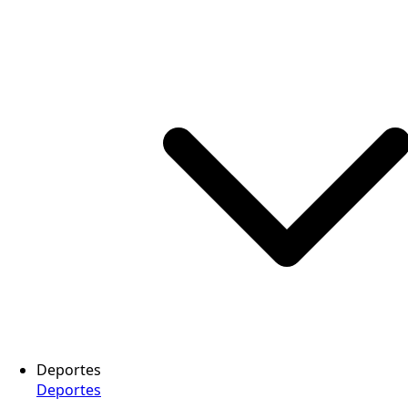
Deportes
Deportes