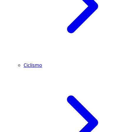
Ciclismo