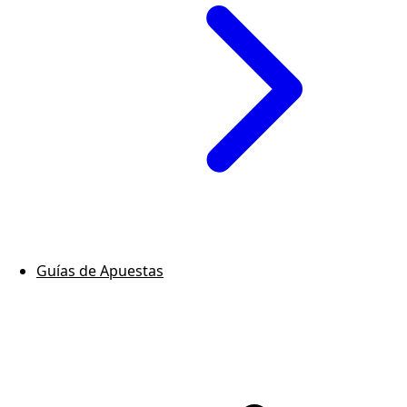
Guías de Apuestas