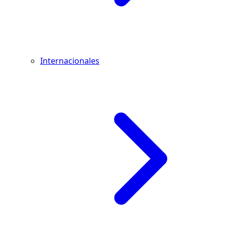
Internacionales