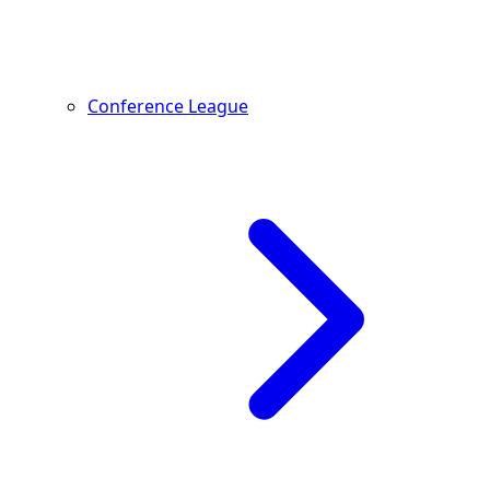
Conference League