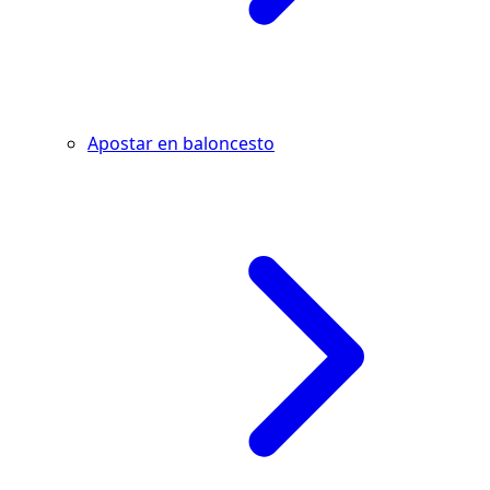
Apostar en baloncesto