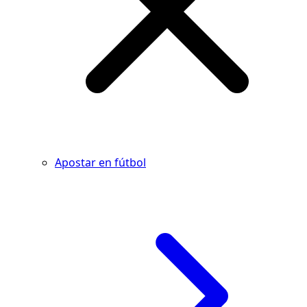
Apostar en fútbol