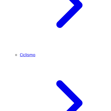
Ciclismo