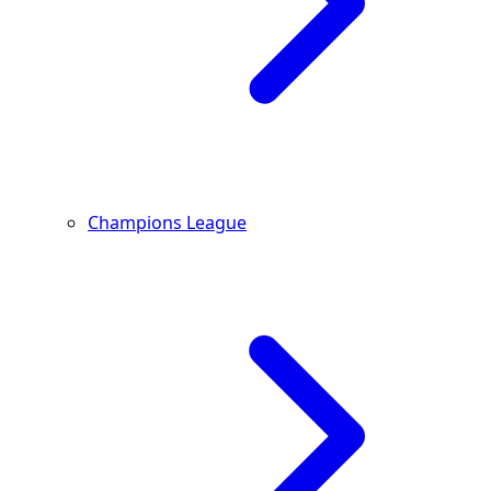
Champions League