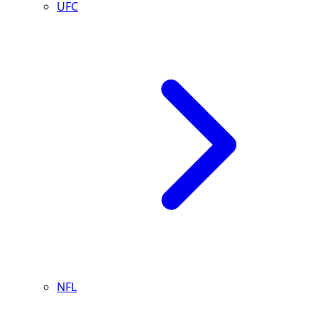
UFC
NFL