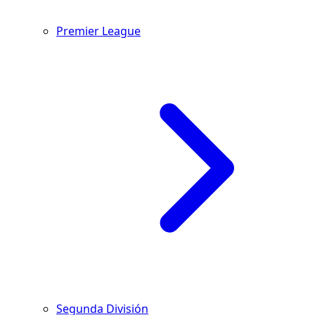
Premier League
Segunda División