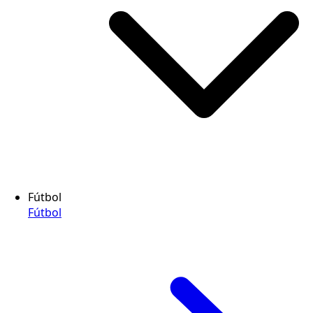
Fútbol
Fútbol