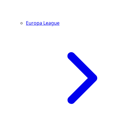
Europa League