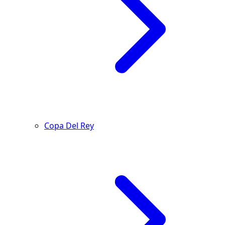
Copa Del Rey