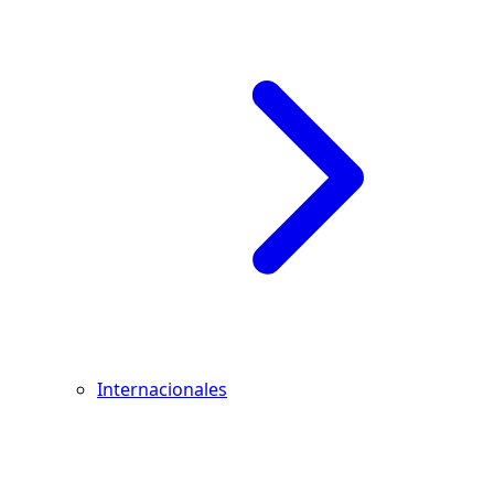
Internacionales