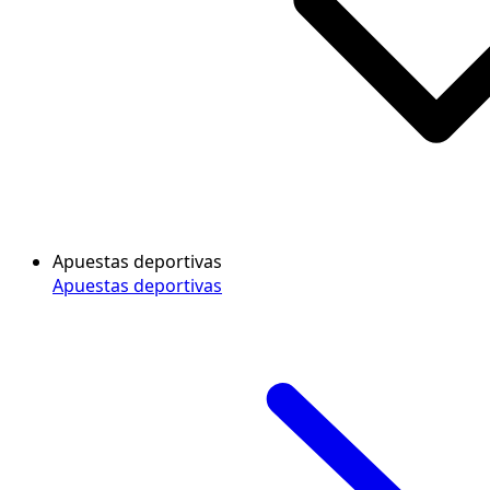
Apuestas deportivas
Apuestas deportivas