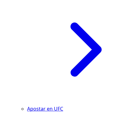
Apostar en UFC