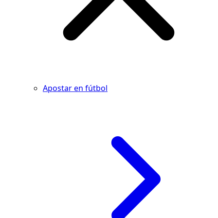
Apostar en fútbol