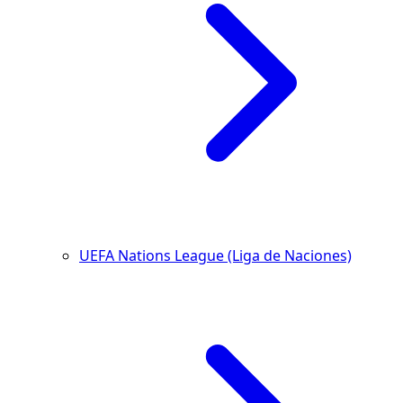
UEFA Nations League (Liga de Naciones)