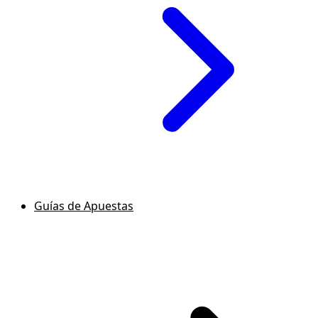
Guías de Apuestas