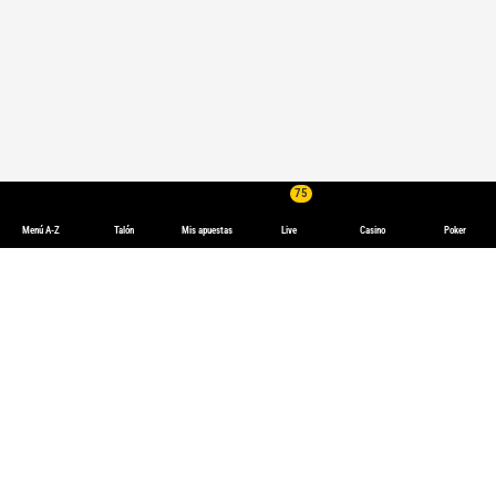
75
Menú A-Z
Talón
Mis apuestas
Live
Casino
Poker
Apuestas Mundial de Motociclismo