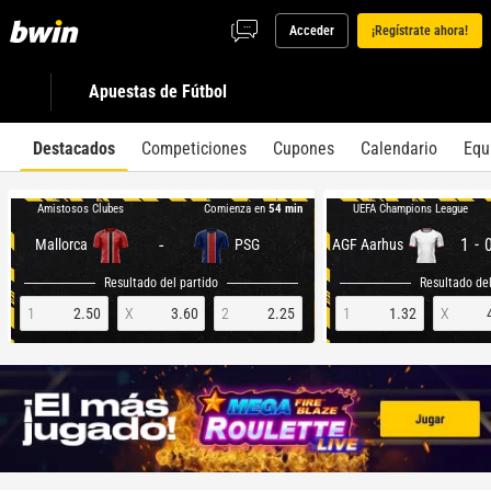
Acceder
¡Regístrate ahora!
Apuestas de Fútbol
Destacados
Competiciones
Cupones
Calendario
Equ
Amistosos Clubes
UEFA Champions League
Comienza en
54 min
-
1
-
Mallorca
PSG
AGF Aarhus
Resultado del partido
Resultado del
1
2.50
X
3.60
2
2.25
1
1.32
X