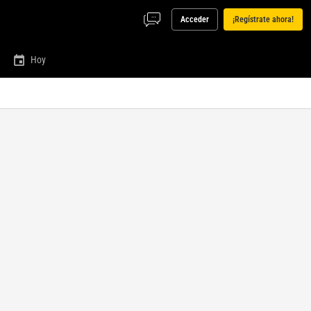
Acceder
¡Regístrate ahora!
Hoy
Medios
Selecciona un evento
Elige
de la
lista de
eventos para
ver los
medios de
visualización.
Talón de
Mis