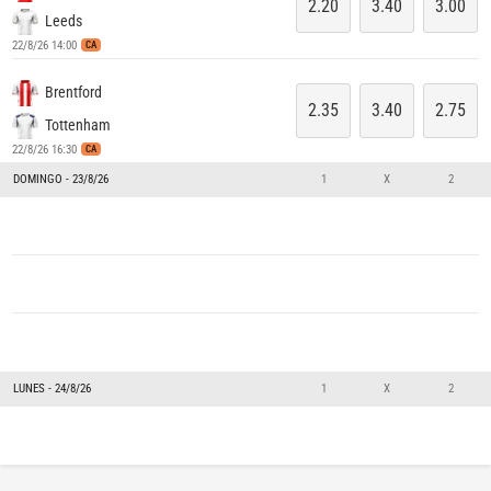
2.20
3.40
3.00
Leeds
22/8/26 14:00
CA
Brentford
2.35
3.40
2.75
Tottenham
22/8/26 16:30
CA
DOMINGO - 23/8/26
1
X
2
LUNES - 24/8/26
1
X
2