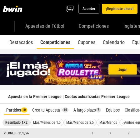
Acceder
¡Regístrate ahora!
Apuestas de Fútbol
Competiciones
Inglater
Destacados
Competiciones
Cupones
Calendario
Equ
Apuesta en la Premier League | Cuotas actualizadas Premier League
Partidos
Crea tu Apuesta+
A largo plazo
Equipos
Clasifica
10
10
7
Resultado 1X2
Más/Menos de 1,5
Más/Menos de 2,5
Más/Menos
¿Ambos eq
VIERNES - 21/8/26
1
X
2