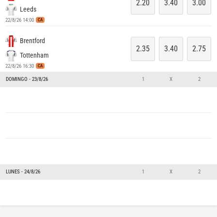
2.20
3.40
3.00
Leeds
22/8/26 14:00
CA
Brentford
2.35
3.40
2.75
Tottenham
22/8/26 16:30
CA
DOMINGO - 23/8/26
1
X
2
LUNES - 24/8/26
1
X
2