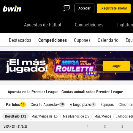
Acceder
¡Regístrate ahora!
Apuestas de Fútbol
Competiciones
Inglater
Destacados
Competiciones
Cupones
Calendario
Equ
Apuesta en la Premier League | Cuotas actualizadas Premier League
Partidos
Crea tu Apuesta+
A largo plazo
Equipos
Clasifica
10
10
7
Resultado 1X2
Más/Menos de 1,5
Más/Menos de 2,5
Más/Menos
¿Ambos eq
VIERNES - 21/8/26
1
X
2