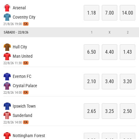
Arsenal
1.18
7.00
14.00
Coventry City
21/8/26 19:00
CA
SÁBADO - 22/8/26
1
X
2
Hull City
6.50
4.40
1.43
Man United
22/8/26 11:30
CA
Everton FC
2.10
3.40
3.20
Crystal Palace
22/8/26 14:00
CA
Ipswich Town
2.65
3.25
2.50
Sunderland
22/8/26 14:00
CA
Nottingham Forest