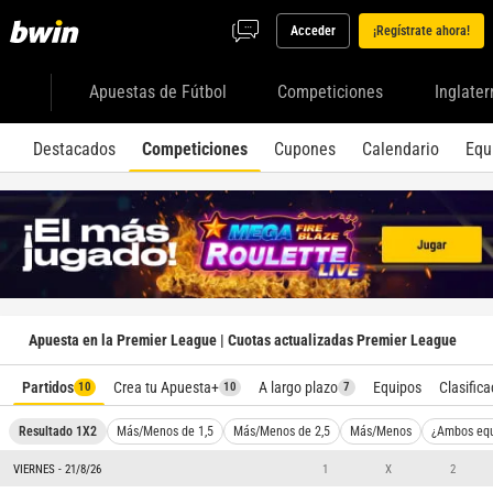
Acceder
¡Regístrate ahora!
Apuestas de Fútbol
Competiciones
Inglater
Destacados
Competiciones
Cupones
Calendario
Equ
Apuesta en la Premier League | Cuotas actualizadas Premier League
Partidos
Crea tu Apuesta+
A largo plazo
Equipos
Clasifica
10
10
7
Resultado 1X2
Más/Menos de 1,5
Más/Menos de 2,5
Más/Menos
¿Ambos eq
VIERNES - 21/8/26
1
X
2