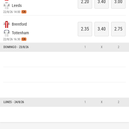
2.20
3.40
3.00
Leeds
22/8/26 14:00
CA
Brentford
2.35
3.40
2.75
Tottenham
22/8/26 16:30
CA
DOMINGO - 23/8/26
1
X
2
LUNES - 24/8/26
1
X
2