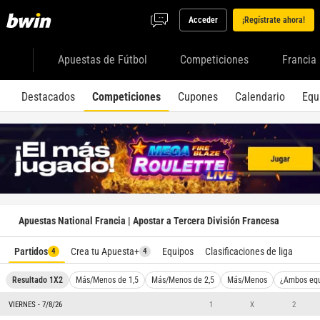
Acceder
¡Regístrate ahora!
Apuestas de Fútbol
Competiciones
Francia
Destacados
Competiciones
Cupones
Calendario
Equ
Apuestas National Francia | Apostar a Tercera División Francesa
Partidos
Crea tu Apuesta+
Equipos
Clasificaciones de liga
4
4
Resultado 1X2
Más/Menos de 1,5
Más/Menos de 2,5
Más/Menos
¿Ambos eq
VIERNES - 7/8/26
1
X
2