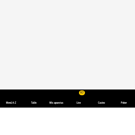
97
Menú A-Z
Talón
Mis apuestas
Live
Casino
Poker