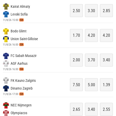
Kairat Almaty
2.50
3.30
2.85
Levski Sofía
11/8/26 15:00
CA
Bodo Glimt
1.70
4.20
4.20
Union Saint-Gilloise
11/8/26 16:00
CA
FC Sabah Masazir
2.00
3.70
3.40
AGF Aarhus
11/8/26 16:00
CA
FK Kauno Zalgiris
7.50
5.00
1.39
Dinamo Zagreb
11/8/26 17:00
CA
NEC Nijmegen
2.65
3.40
2.55
Olympiacos