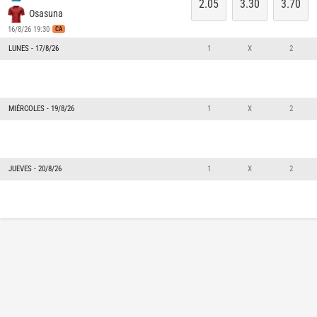
2.05
3.30
3.70
Osasuna
16/8/26 19:30
CA
LUNES - 17/8/26
1
X
2
MIÉRCOLES - 19/8/26
1
X
2
JUEVES - 20/8/26
1
X
2