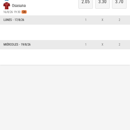
2.05
3.30
3.70
Osasuna
16/8/26 19:30
CA
LUNES - 17/8/26
1
X
2
MIÉRCOLES - 19/8/26
1
X
2