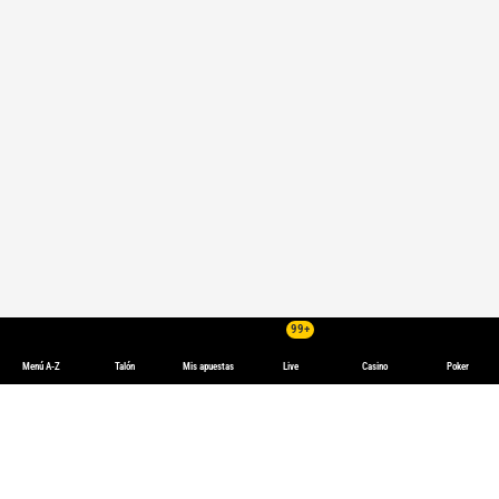
99+
Menú A-Z
Talón
Mis apuestas
Live
Casino
Poker