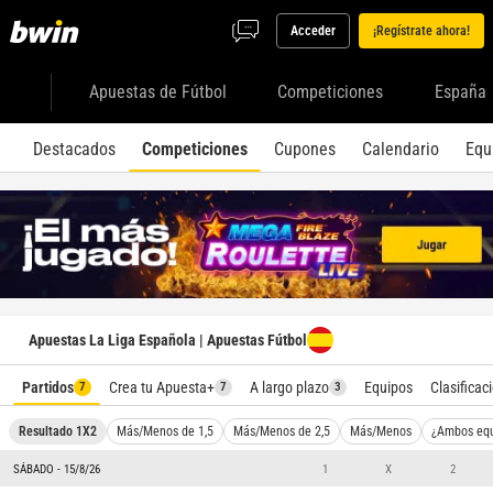
Acceder
¡Regístrate ahora!
Apuestas de Fútbol
Competiciones
España
Destacados
Competiciones
Cupones
Calendario
Equ
Apuestas La Liga Española | Apuestas Fútbol
Partidos
Crea tu Apuesta+
A largo plazo
Equipos
Clasificac
7
7
3
Resultado 1X2
Más/Menos de 1,5
Más/Menos de 2,5
Más/Menos
¿Ambos eq
SÁBADO - 15/8/26
1
X
2