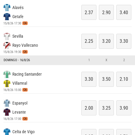
Alavés
2.37
2.90
3.40
Getafe
15/8/26 17:30
CA
Sevilla
2.25
3.20
3.30
Rayo Vallecano
15/8/26 19:30
CA
DOMINGO - 16/8/26
1
X
2
Racing Santander
3.30
3.50
2.10
Villarreal
16/8/26 15:00
CA
Espanyol
2.00
3.25
3.90
Levante
16/8/26 17:00
CA
Celta de Vigo