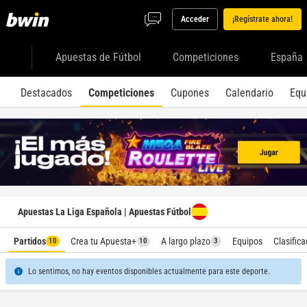
Acceder
¡Regístrate ahora!
Apuestas de Fútbol
Competiciones
España
Destacados
Competiciones
Cupones
Calendario
Equ
Apuestas La Liga Española | Apuestas Fútbol
Partidos
Crea tu Apuesta+
A largo plazo
Equipos
Clasifica
10
10
3
Lo sentimos, no hay eventos disponibles actualmente para este deporte.