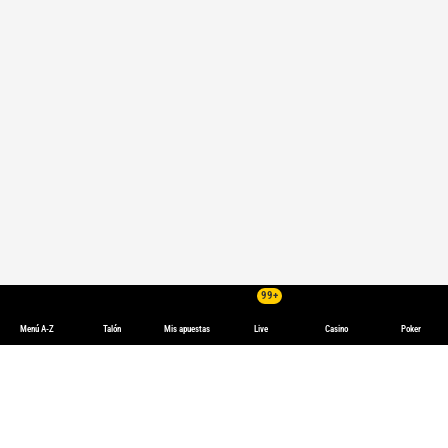
99+
Menú A-Z
Talón
Mis apuestas
Live
Casino
Poker