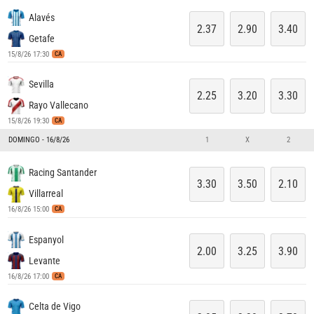
Alavés
2.37
2.90
3.40
Getafe
15/8/26 17:30
CA
Sevilla
2.25
3.20
3.30
Rayo Vallecano
15/8/26 19:30
CA
DOMINGO - 16/8/26
1
X
2
Racing Santander
3.30
3.50
2.10
Villarreal
16/8/26 15:00
CA
Espanyol
2.00
3.25
3.90
Levante
16/8/26 17:00
CA
Celta de Vigo