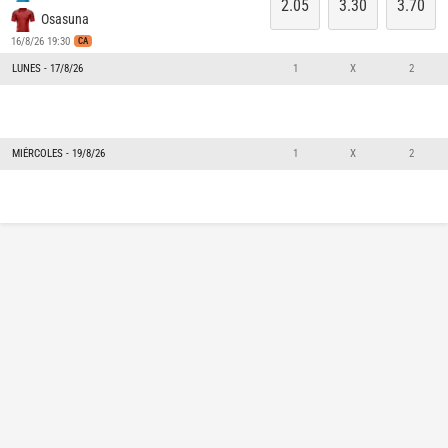
2.05
3.30
3.70
Osasuna
16/8/26 19:30
CA
LUNES - 17/8/26
1
X
2
MIÉRCOLES - 19/8/26
1
X
2