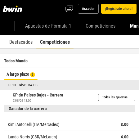
Acceder
¡Regístrate ahora!
Apuestas de Fórmula 1
Competiciones
Mun
Destacados
Competiciones
Todos Mundo
A largo plazo
3
GP DE PAÍSES BAJOS
GP de Países Bajos - Carrera
Todas las apuestas
23/8/26 13:00
Ganador de la carrera
Kimi Antonelli (ITA/Mercedes)
3.00
Lando Norris (GBR/McLaren)
4.00