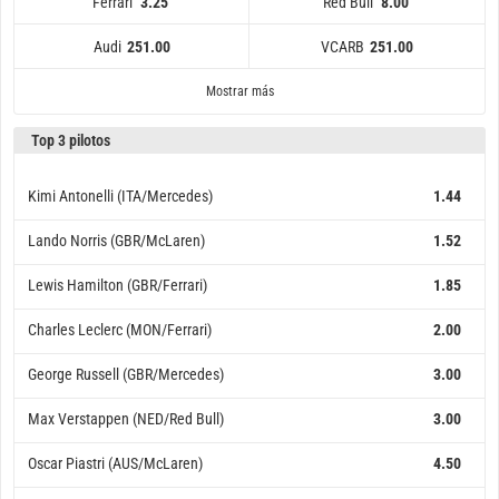
Ferrari
Red Bull
3.25
8.00
Audi
VCARB
251.00
251.00
Aston Martin
Cadillac
Mercedes
Haas
Audi
Ferrari
251.00
501.00
1251.00
3.25
2.25
251.00
Williams
VCARB
McLaren
Alpine
Red Bull
401.00
251.00
751.00
8.00
3.00
Mostrar más
Top 3 pilotos
Kimi Antonelli (ITA/Mercedes)
1.44
Lando Norris (GBR/McLaren)
1.52
Lewis Hamilton (GBR/Ferrari)
1.85
Charles Leclerc (MON/Ferrari)
2.00
George Russell (GBR/Mercedes)
3.00
Max Verstappen (NED/Red Bull)
3.00
Oscar Piastri (AUS/McLaren)
4.50