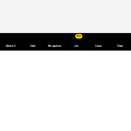
99+
Menú A-Z
Talón
Mis apuestas
Live
Casino
Poker
English
Español
Contacto