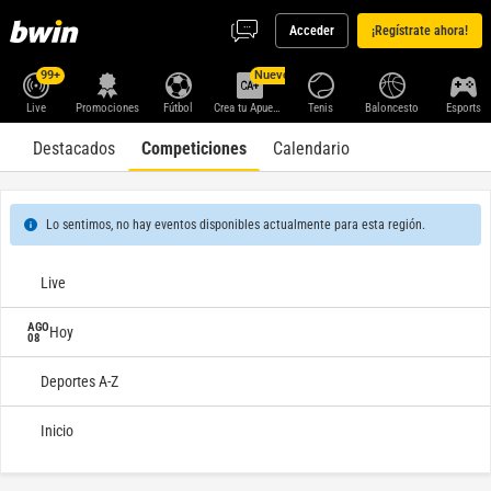
Acceder
¡Regístrate ahora!
99+
Nuevo
Live
Promociones
Fútbol
Crea tu Apuesta+
Tenis
Baloncesto
Esports
Destacados
Competiciones
Calendario
Lo sentimos, no hay eventos disponibles actualmente para esta región.
Live
AGO
Hoy
08
Deportes A-Z
Inicio