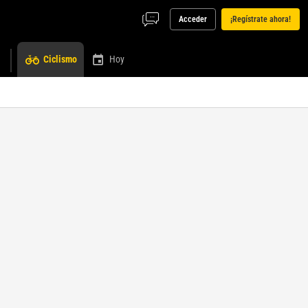
Acceder
¡Regístrate ahora!
Ciclismo
Hoy
Medios
Selecciona un evento
Elige
de la
lista de
eventos para
ver los
medios de
visualización.
Talón de
Mis