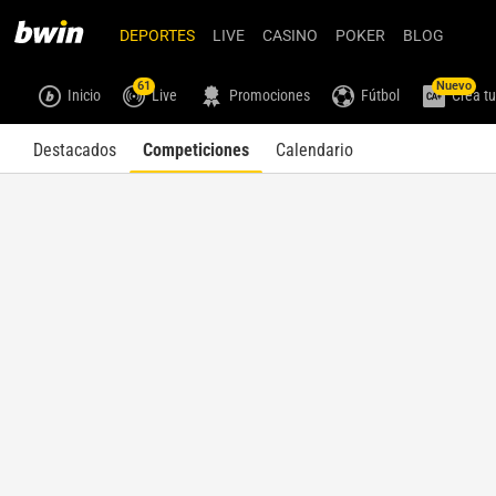
DEPORTES
LIVE
CASINO
POKER
BLOG
61
Nuevo
Inicio
Live
Promociones
Fútbol
Crea t
Destacados
Competiciones
Calendario
Competiciones
Apuestas de Ci
destacadas
V
u
e
M
lt
u
a
n
T
a
d
o
E
o
u
M
s
r
u
p
d
n
a
e
d
Todas las
ñ
F
o
competiciones
a
r
a
Mundo
n