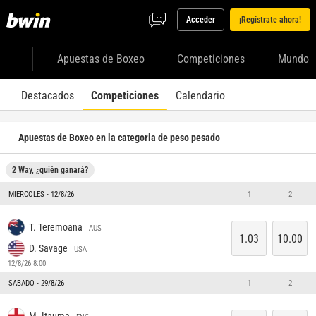
Acceder
¡Regístrate ahora!
Apuestas de Boxeo
Competiciones
Mundo
Destacados
Competiciones
Calendario
Apuestas de Boxeo en la categoria de peso pesado
2 Way, ¿quién ganará?
MIÉRCOLES - 12/8/26
1
2
T. Teremoana
AUS
1.03
10.00
D. Savage
USA
12/8/26 8:00
SÁBADO - 29/8/26
1
2
M. Itauma