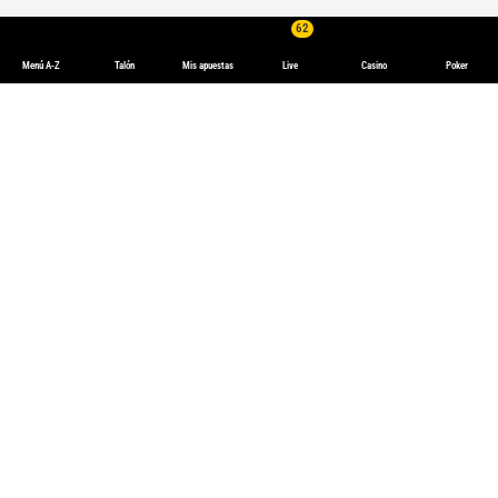
62
Menú A-Z
Talón
Mis apuestas
Live
Casino
Poker
Apostar al Boxeo en la categoria de peso pesado
Apuestas y emoción en el boxeo
de peso pesado
El boxeo de peso pesado es la categoría más reconocida y
seguida de este deporte a nivel mundial. En ella compiten los