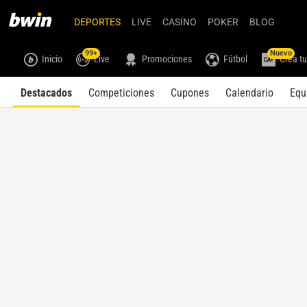
DEPORTES
LIVE
CASINO
POKER
BLOG
99+
Nuevo
Inicio
Live
Promociones
Fútbol
Crea t
Destacados
Competiciones
Cupones
Calendario
Equ
Destacados
Hoy
NBA
En
Asia
3h
&
Oceanía
LATAM
USA