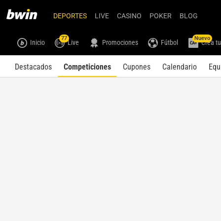
DEPORTES
LIVE
CASINO
POKER
BLOG
77
Nuevo
Inicio
Live
Promociones
Fútbol
Crea t
Destacados
Competiciones
Cupones
Calendario
Equ
Competiciones
Apuestas de Ba
destacadas
W
N
B
N
A
o
rt
C
e
a
a
m
S
m
p
u
é
e
d
L
ri
o
a
i
c
n
m
g
M
a
a
é
a
é
t
r
N
x
L
o
i
a
i
i