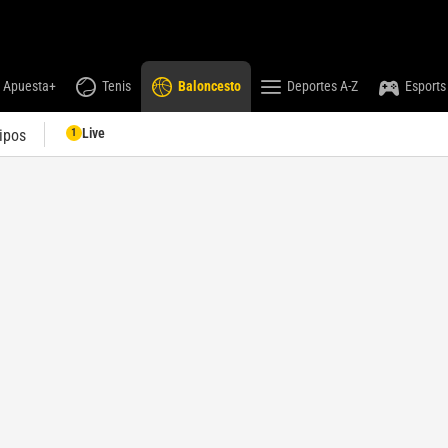
u Apuesta+
Tenis
Baloncesto
Deportes A-Z
Esports
Live
1
ipos
loncesto
Competiciones
Norteamérica
NBA