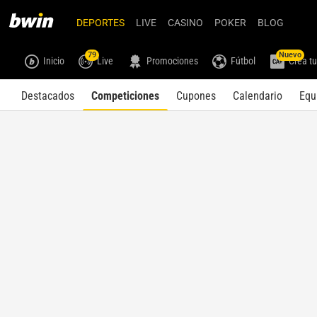
DEPORTES
LIVE
CASINO
POKER
BLOG
79
Nuevo
Inicio
Live
Promociones
Fútbol
Crea t
Destacados
Competiciones
Cupones
Calendario
Equ
Competiciones
Apuestas de Ba
destacadas
W
N
B
N
A
o
rt
L
e
i
a
g
C
m
a
h
é
N
i
N
ri
a
l
B
c
c
e
L
A
a
i
1
u
o
(
s
N
n
M
t
B