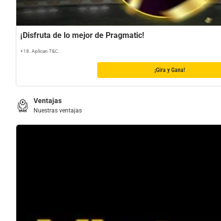
¡Disfruta de lo mejor de Pragmatic!
+18. Aplican T&C.
¡Gira y Gana!
Slide 1 of 2
Ventajas
Nuestras ventajas