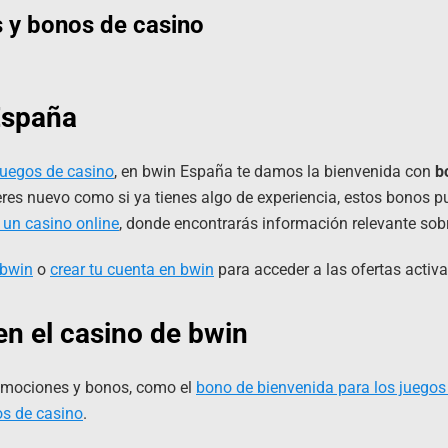
 y bonos de casino
España
juegos de casino
, en bwin España te damos la bienvenida con
b
eres nuevo como si ya tienes algo de experiencia, estos bonos p
un casino online
, donde encontrarás información relevante sob
 bwin
o
crear tu cuenta en bwin
para acceder a las ofertas activa
n el casino de bwin
omociones y bonos, como el
bono de bienvenida para los juegos
s de casino
.