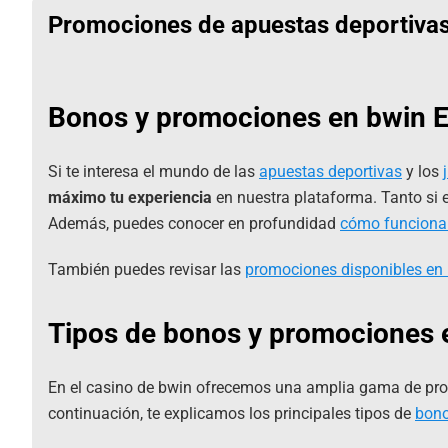
Promociones de apuestas deportivas
Bonos y promociones en bwin 
Si te interesa el mundo de las
apuestas deportivas
y los
máximo tu experiencia
en nuestra plataforma. Tanto si 
Además, puedes conocer en profundidad
cómo funciona 
También puedes revisar las
promociones disponibles en
Tipos de bonos y promociones e
En el casino de bwin ofrecemos una amplia gama de pr
continuación, te explicamos los principales tipos de
bono