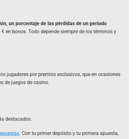
ón, un porcentaje de las pérdidas de un periodo
, 5 € en bonos. Todo depende siempre de los términos y
ros jugadores por premios exclusivos, que en ocasiones
es de juegos de casino.
ás destacados.
 apuestas
. Con tu primer depósito y tu primera apuesta,