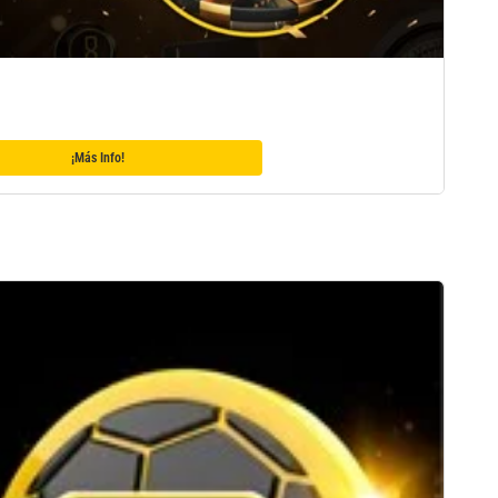
¡Más Info!