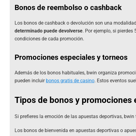
Bonos de reembolso o cashback
Los bonos de cashback o devolución son una modalidad 
determinado puede devolverse
. Por ejemplo, si pierdes
condiciones de cada promoción.
Promociones especiales y torneos
Además de los bonos habituales, bwin organiza promoci
pueden incluir
bonos gratis de casino
. Estos eventos sue
Tipos de bonos y promociones 
Si prefieres la emoción de las apuestas deportivas, bwi
Los bonos de bienvenida en apuestas deportivas o apues