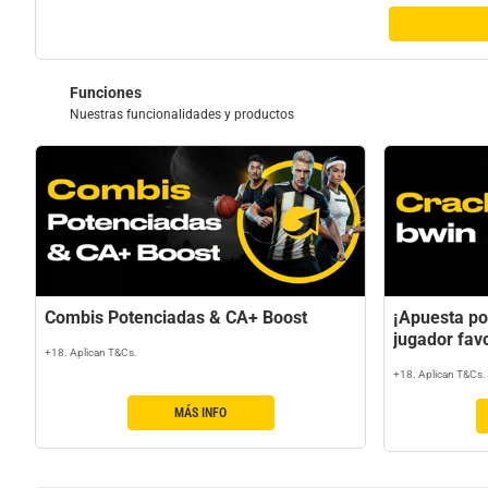
Slide 1 of 1
Funciones
Nuestras funcionalidades y productos
Combis Potenciadas & CA+ Boost
¡Apuesta po
jugador favo
+18. Aplican T&Cs.
+18. Aplican T&Cs.
MÁS INFO
Slide 1 of 4