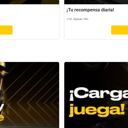
¡Tu recompensa diaria!
+18. Aplican T&C.