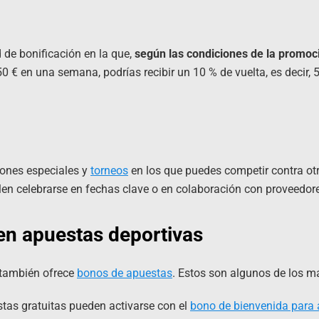
de bonificación en la que,
según las condiciones de la promoci
 50 € en una semana, podrías recibir un 10 % de vuelta, es decir
ones especiales y
torneos
en los que puedes competir contra ot
len celebrarse en fechas clave o en colaboración con proveedor
en apuestas deportivas
n también ofrece
bonos de apuestas
. Estos son algunos de los m
tas gratuitas pueden activarse con el
bono de bienvenida para