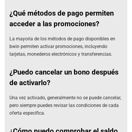
¿Qué métodos de pago permiten
acceder a las promociones?
La mayoría de los métodos de pago disponibles en
bwin permiten activar promociones, incluyendo
tarjetas, monederos electrónicos y transferencias.
¿Puedo cancelar un bono después
de activarlo?
Una vez activado, generalmente no se puede cancelar,
pero siempre puedes revisar las condiciones de cada
oferta específica.
¿Cómo puedo comprobar el saldo