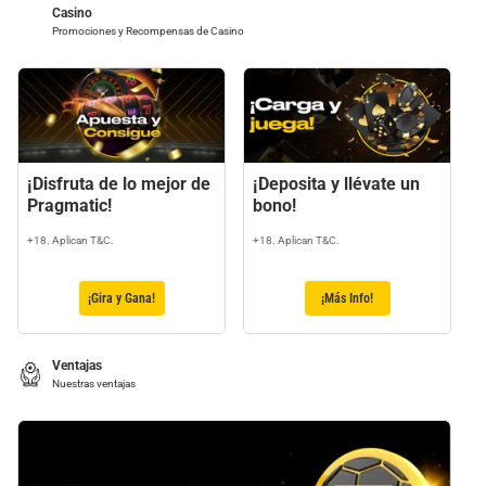
Slide 1 of 2
Casino
Promociones y Recompensas de Casino
¡Disfruta de lo mejor de
¡Deposita y llévate un
Pragmatic!
bono!
+18. Aplican T&C.
+18. Aplican T&C.
¡Gira y Gana!
¡Más Info!
Slide 1 of 2
Ventajas
Nuestras ventajas