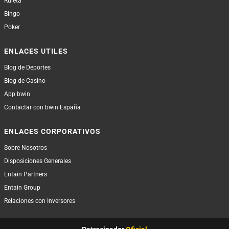
Ruleta
Bingo
Poker
ENLACES UTILES
Blog de Deportes
Blog de Casino
App bwin
Contactar con bwin España
ENLACES CORPORATIVOS
Sobre Nosotros
Disposiciones Generales
Entain Partners
Entain Group
Relaciones con Inversores