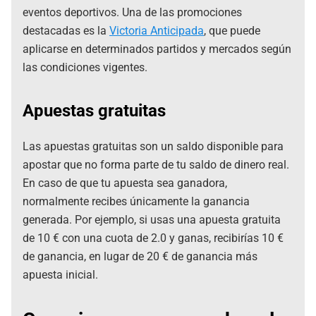
eventos deportivos. Una de las promociones
destacadas es la
Victoria Anticipada
, que puede
aplicarse en determinados partidos y mercados según
las condiciones vigentes.
Apuestas gratuitas
Las apuestas gratuitas son un saldo disponible para
apostar que no forma parte de tu saldo de dinero real.
En caso de que tu apuesta sea ganadora,
normalmente recibes únicamente la ganancia
generada. Por ejemplo, si usas una apuesta gratuita
de 10 € con una cuota de 2.0 y ganas, recibirías 10 €
de ganancia, en lugar de 20 € de ganancia más
apuesta inicial.