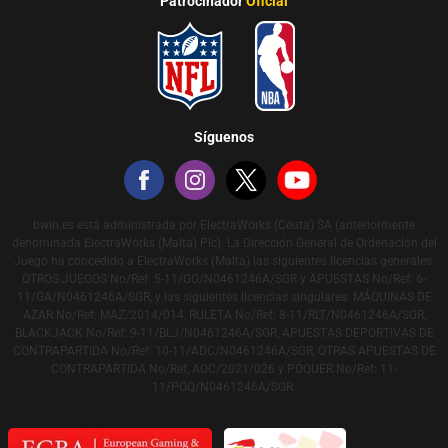
Patrocinador
Oficial
Síguenos
bwin.es está administrada por ElectraWorks (Ceuta) SA (anteriormente
denominada ElectraWorks (Malta) Plc). La Dirección General de Ordenación del
Juego ha concedido a ElectraWorks (Malta) las siguientes licencias generales:
OTROS JUEGOS No/Ref: 5-11/GO/N0461246A/SGR y APUESTAS No/Ref: 6-
11/GA/N0461246A/SGR, y las siguientes licencias singulares: MÁQUINAS DE
AZAR No/Ref: MAZ/2014/014, RULETA No/Ref: 8-11/RLT/N0461246A/SGR,
BLACKJACK No/Ref: 9-11/BLJ/N0461246A/SGR, APUESTAS DEPORTIVAS DE
CONTRAPARTIDA No/Ref: 10-11/ADC/N0461246A/SGR, OTRAS APUESTAS DE
CONTRAPARTIDA No/Ref, AOC/2021/026 y PÓQUER No/Ref: 11-
11/POQ/N0461246A/SGR.