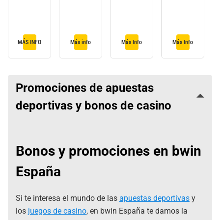
Boost
jugador
medida
cualquier
favorito!
parte de
la web
MÁS INFO
Más info
Más Info
Más Info
Slide 1 of 4
Promociones de apuestas
deportivas y bonos de casino
Bonos y promociones en bwin
España
Si te interesa el mundo de las
apuestas deportivas
y
los
juegos de casino
, en bwin España te damos la