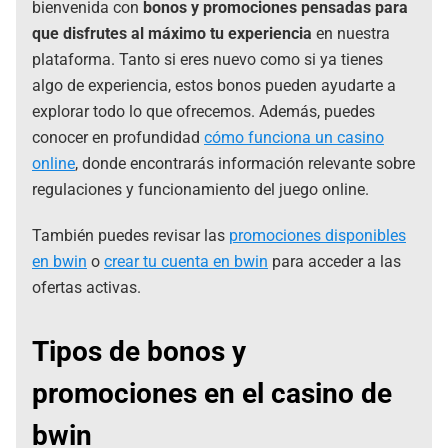
bienvenida con
bonos y promociones pensadas para
que disfrutes al máximo tu experiencia
en nuestra
plataforma. Tanto si eres nuevo como si ya tienes
algo de experiencia, estos bonos pueden ayudarte a
explorar todo lo que ofrecemos. Además, puedes
conocer en profundidad
cómo funciona un casino
online
, donde encontrarás información relevante sobre
regulaciones y funcionamiento del juego online.
También puedes revisar las
promociones disponibles
en bwin
o
crear tu cuenta en bwin
para acceder a las
ofertas activas.
Tipos de bonos y
promociones en el casino de
bwin