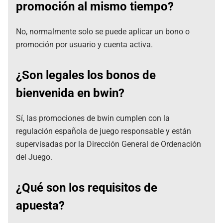
promoción al mismo tiempo?
No, normalmente solo se puede aplicar un bono o
promoción por usuario y cuenta activa.
¿Son legales los bonos de
bienvenida en bwin?
Sí, las promociones de bwin cumplen con la
regulación española de juego responsable y están
supervisadas por la Dirección General de Ordenación
del Juego.
¿Qué son los requisitos de
apuesta?