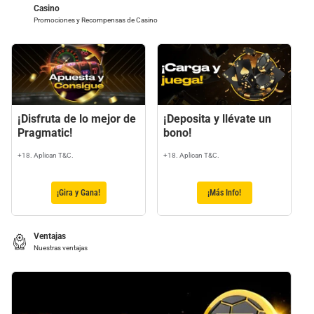
Slide 1 of 2
Casino
Promociones y Recompensas de Casino
¡Disfruta de lo mejor de
¡Deposita y llévate un
Pragmatic!
bono!
+18. Aplican T&C.
+18. Aplican T&C.
¡Gira y Gana!
¡Más Info!
Slide 1 of 2
Ventajas
Nuestras ventajas