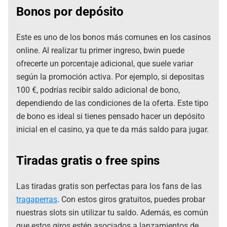
Bonos por depósito
Este es uno de los bonos más comunes en los casinos
online. Al realizar tu primer ingreso, bwin puede
ofrecerte un porcentaje adicional, que suele variar
según la promoción activa. Por ejemplo, si depositas
100 €, podrías recibir saldo adicional de bono,
dependiendo de las condiciones de la oferta. Este tipo
de bono es ideal si tienes pensado hacer un depósito
inicial en el casino, ya que te da más saldo para jugar.
Tiradas gratis o free spins
Las tiradas gratis son perfectas para los fans de las
tragaperras
. Con estos giros gratuitos, puedes probar
nuestras slots sin utilizar tu saldo. Además, es común
que estos giros estén asociados a lanzamientos de