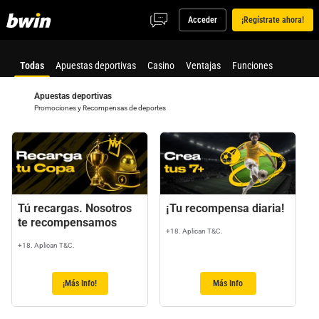
Acceder
¡Regístrate ahora!
Todas
Apuestas deportivas
Casino
Ventajas
Funciones
Poker
Apuestas deportivas
Promociones y Recompensas de deportes
Tú recargas. Nosotros
¡Tu recompensa diaria!
te recompensamos
+18. Aplican T&C.
+18. Aplican T&C.
¡Más Info!
Más Info