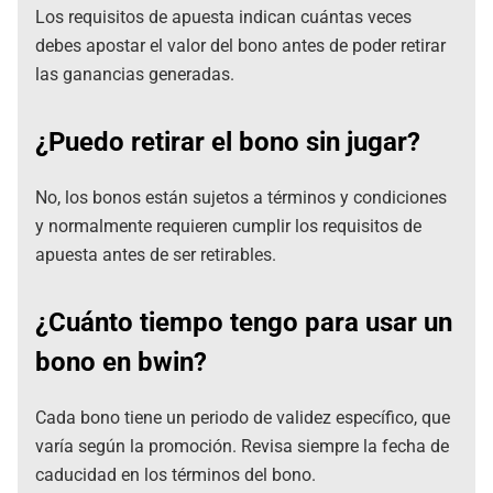
Los requisitos de apuesta indican cuántas veces
debes apostar el valor del bono antes de poder retirar
las ganancias generadas.
¿Puedo retirar el bono sin jugar?
No, los bonos están sujetos a términos y condiciones
y normalmente requieren cumplir los requisitos de
apuesta antes de ser retirables.
¿Cuánto tiempo tengo para usar un
bono en bwin?
Cada bono tiene un periodo de validez específico, que
varía según la promoción. Revisa siempre la fecha de
caducidad en los términos del bono.