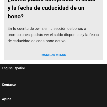
y la fecha de caducidad de un
bono?
En tu cuenta de bwin, en la sección de bonos o
promociones, podrás ver el saldo disponible y la fecha
de caducidad de cada bono activo.
MOSTRAR MENOS
English
Español
Contacto
Ayuda