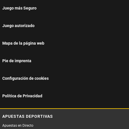
Juego más Seguro
Juego autorizado
Mapa de la página web
Pie de imprenta
Configuración de cookies
Política de Privacidad
APUESTAS DEPORTIVAS
Apuestas en Directo