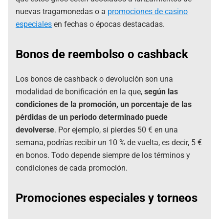
nuevas tragamonedas o a
promociones de casino
especiales
en fechas o épocas destacadas.
Bonos de reembolso o cashback
Los bonos de cashback o devolución son una
modalidad de bonificación en la que,
según las
condiciones de la promoción, un porcentaje de las
pérdidas de un periodo determinado puede
devolverse
. Por ejemplo, si pierdes 50 € en una
semana, podrías recibir un 10 % de vuelta, es decir, 5 €
en bonos. Todo depende siempre de los términos y
condiciones de cada promoción.
Promociones especiales y torneos