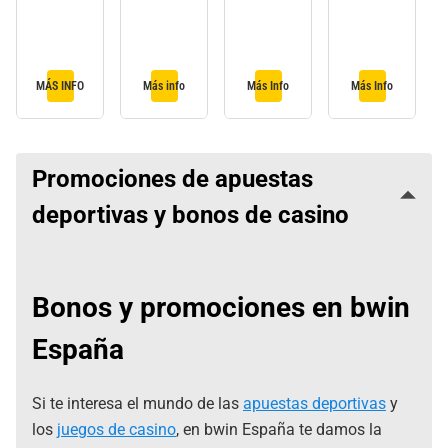
Boost
jugador
medida
cualquier
favorito!
parte de
la web
MÁS INFO
Más info
Más Info
Más Info
Slide 1 of 4
Promociones de apuestas
deportivas y bonos de casino
Bonos y promociones en bwin
España
Si te interesa el mundo de las
apuestas deportivas
y
los
juegos de casino
, en bwin España te damos la