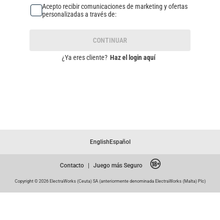
Acepto recibir comunicaciones de marketing y ofertas
personalizadas a través de:
CONTINUAR
¿Ya eres cliente?
Haz el login aquí
English
Español
Contacto
|
Juego más Seguro
Copyright © 2026 ElectraWorks (Ceuta) SA (anteriormente denominada ElectraWorks (Malta) Plc)