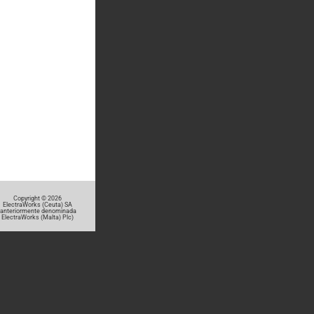
Copyright © 2026
ElectraWorks (Ceuta) SA
(anteriormente denominada
ElectraWorks (Malta) Plc)