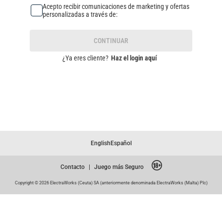
Acepto recibir comunicaciones de marketing y ofertas
personalizadas a través de:
CONTINUAR
¿Ya eres cliente?
Haz el login aquí
English
Español
Contacto
|
Juego más Seguro
Copyright © 2026 ElectraWorks (Ceuta) SA (anteriormente denominada ElectraWorks (Malta) Plc)