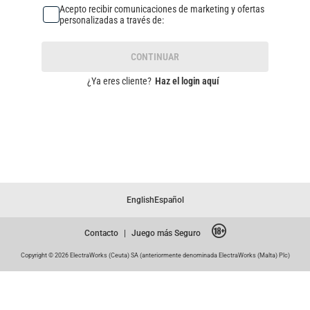
Acepto recibir comunicaciones de marketing y ofertas
personalizadas a través de:
CONTINUAR
¿Ya eres cliente?
Haz el login aquí
English
Español
Contacto
|
Juego más Seguro
Copyright © 2026 ElectraWorks (Ceuta) SA (anteriormente denominada ElectraWorks (Malta) Plc)