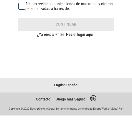
Acepto recibir comunicaciones de marketing y ofertas
personalizadas a través de:
CONTINUAR
¿Ya eres cliente?
Haz el login aquí
English
Español
Contacto
|
Juego más Seguro
Copyright © 2026 ElectraWorks (Ceuta) SA (anteriormente denominada ElectraWorks (Malta) Plc)