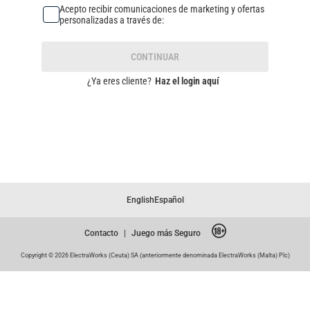
Acepto recibir comunicaciones de marketing y ofertas
personalizadas a través de:
CONTINUAR
¿Ya eres cliente?
Haz el login aquí
English
Español
Contacto
|
Juego más Seguro
Copyright © 2026 ElectraWorks (Ceuta) SA (anteriormente denominada ElectraWorks (Malta) Plc)