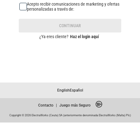
Acepto recibir comunicaciones de marketing y ofertas
personalizadas a través de:
CONTINUAR
¿Ya eres cliente?
Haz el login aquí
English
Español
Contacto
|
Juego más Seguro
Copyright © 2026 ElectraWorks (Ceuta) SA (anteriormente denominada ElectraWorks (Malta) Plc)